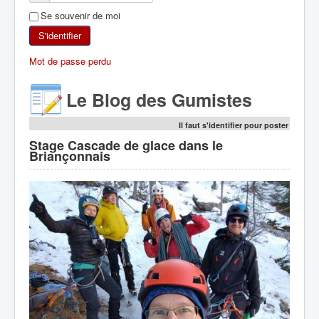
Se souvenir de moi
SKI DE RANDONNÉE
S'identifier
RANDONNÉE PÉDESTRE
Mot de passe perdu
RANDONNÉE SPORTIVE
Le Blog des Gumistes
Il faut s'identifier pour poster
Stage Cascade de glace dans le
Briançonnais