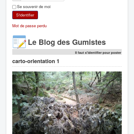
Se souvenir de moi
SKI DE RANDONNÉE
S'identifier
RANDONNÉE PÉDESTRE
Mot de passe perdu
RANDONNÉE SPORTIVE
Le Blog des Gumistes
Il faut s'identifier pour poster
carto-orientation 1