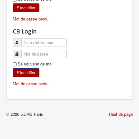
SKI DE RANDONNÉE
S'identifier
Mot de passe perdu
RANDONNÉE PÉDESTRE
CB Login
RANDONNÉE SPORTIVE
Se souvenir de moi
S'identifier
Mot de passe perdu
© 2026 GUMS Paris
Haut de page