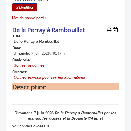
SKI DE RANDONNÉE
S'identifier
Mot de passe perdu
RANDONNÉE PÉDESTRE
De le Perray à Rambouillet
RANDONNÉE SPORTIVE
Titre:
De le Perray à Rambouillet
Date:
dimanche 7 juin 2026
,
10:17 h
Catégorie:
Sorties randonnée
Contact:
Connectez-vous pour voir les informations
Description
Dimanche 7 juin 2026
De le Perray à Rambouillet par les
étangs, les rigoles et la Drouette (14 kms)
voir contact ci-dessus