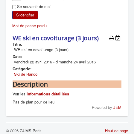
Se souvenir de moi
SKI DE RANDONNÉE
S'identifier
RANDONNÉE PÉDESTRE
Mot de passe perdu
RANDONNÉE SPORTIVE
WE ski en covoiturage (3 jours)
Titre:
WE ski en covoiturage (3 jours)
Date:
vendredi 22 avril 2016
-
dimanche 24 avril 2016
Catégorie:
Ski de Rando
Description
Voir les
informations détaillées
Pas de plan pour ce lieu
Powered by
JEM
© 2026 GUMS Paris
Haut de page