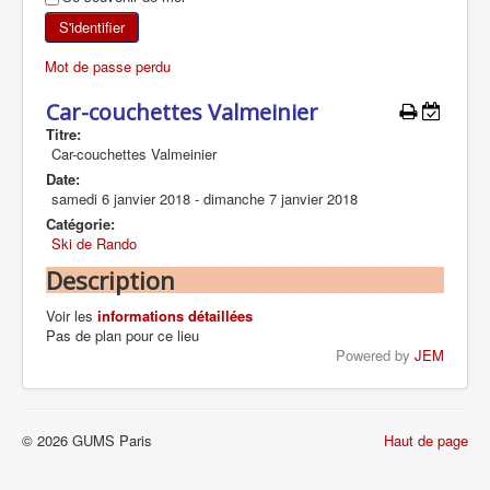
SKI DE RANDONNÉE
S'identifier
Mot de passe perdu
RANDONNÉE PÉDESTRE
Car-couchettes Valmeinier
RANDONNÉE SPORTIVE
Titre:
Car-couchettes Valmeinier
Date:
samedi 6 janvier 2018
-
dimanche 7 janvier 2018
Catégorie:
Ski de Rando
Description
Voir les
informations détaillées
Pas de plan pour ce lieu
Powered by
JEM
© 2026 GUMS Paris
Haut de page