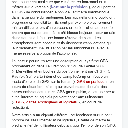
positionnement meilleure que 5 mètres en horizontal et 10
mètres sur la verticale (
Note sur la précision
), ce qui permet
au GPS de concurrencer le bon vieil altimètre barométrique
dans la panoplie du randonneur. Les appareils grand public ont
progressé en sensibilité – ils sont par exemple plus rarement
mis en difficulté lors d'un parcours en forêt – et en autonomie
encore que sur ce point là, le bât blesse toujours : pour un raid
d'une semaine il faut une bonne réserve de piles ! Les
smartphones sont apparus et ils disposent d'applications qui
leur permettent une utilisation par les randonneurs, avec la
même réserve à propos de l'autonomie.
Le lecteur pourra trouver une description du système GPS
proprement dit dans Le Crampon n° 340 de Février 2008
(« Merveilles et embûches du positionnement par GPS », C.
Pastre). Sur le site internet de CampToCamp on trouve un
mode d'emploi du GPS sur le terrain («
GPS en pratique
», en
cours de rédaction), ainsi qu'un survol rapide du sujet des
cartes embarquées sur les GPS grand-public, et les nombreux
sites Internet et logiciels pouvant servir aux utilisateurs
(«
GPS, cartes embarquées et logiciels
», en cours de
rédaction).
Notre article a un objectif différent : se focalisant sur un petit
nombre de sites internet et de logiciels, il tente de mettre le
pied à l'étrier de l'utilisateur débutant pour l'emploi de son GPS.