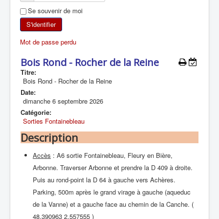
Se souvenir de moi
SKI DE RANDONNÉE
S'identifier
RANDONNÉE PÉDESTRE
Mot de passe perdu
RANDONNÉE SPORTIVE
Bois Rond - Rocher de la Reine
Titre:
Bois Rond - Rocher de la Reine
Date:
dimanche 6 septembre 2026
Catégorie:
Sorties Fontainebleau
Description
Accès
: A6 sortie Fontainebleau, Fleury en Bière,
Arbonne. Traverser Arbonne et prendre la D 409 à droite.
Puis au rond-point la D 64 à gauche vers Achères.
Parking, 500m après le grand virage à gauche (aqueduc
de la Vanne) et a gauche face au chemin de la Canche. (
48.390963 2.557555 )