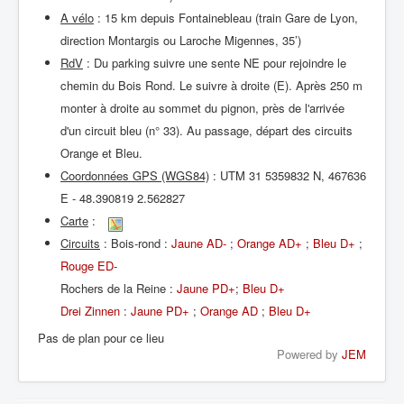
A vélo
: 15 km depuis Fontainebleau (train Gare de Lyon,
direction Montargis ou Laroche Migennes, 35’)
RdV
: Du parking suivre une sente NE pour rejoindre le
chemin du Bois Rond. Le suivre à droite (E). Après 250 m
monter à droite au sommet du pignon, près de l'arrivée
d'un circuit bleu (n° 33). Au passage, départ des circuits
Orange et Bleu.
Coordonnées GPS (WGS84)
: UTM 31 5359832 N, 467636
E - 48.390819 2.562827
Carte
:
Circuits
: Bois-rond :
Jaune AD-
;
Orange AD+
;
Bleu D+
;
Rouge ED-
Rochers de la Reine :
Jaune PD+
;
Bleu D+
Drei Zinnen
:
Jaune PD+
;
Orange AD
;
Bleu D+
Pas de plan pour ce lieu
Powered by
JEM