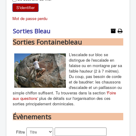
SKI DE RANDONNÉE
S'identifier
Mot de passe perdu
RANDONNÉE PÉDESTRE
Sorties Bleau
RANDONNÉE SPORTIVE
Sorties Fontainebleau
L'escalade sur bloc se
distingue de l'escalade en
falaise ou en montagne par sa
faible hauteur (2 à 7 mètres).
Du coup, pas besoin de corde
et de baudrier: les chaussons
d'escalade et un paillasson ou
simple chiffon suffisent. Tu trouveras dans la section '
Foire
aux questions
' plus de détails sur l'organisation des ces
sorties principalement dominicales.
Évènements
Filtre