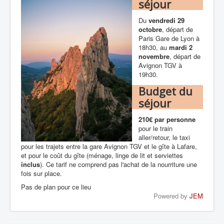
séjour
Du
vendredi 29
octobre
, départ de
Paris Gare de Lyon à
18h30, au
mardi 2
novembre
, départ de
Avignon TGV à
19h30.
Budget du
séjour
210€ par personne
pour le train
aller/retour, le taxi
pour les trajets entre la gare Avignon TGV et le gîte à Lafare,
et pour le coût du gîte (ménage, linge de lit et serviettes
inclus
). Ce tarif ne comprend pas l'achat de la nourriture une
fois sur place.
Pas de plan pour ce lieu
Powered by
JEM