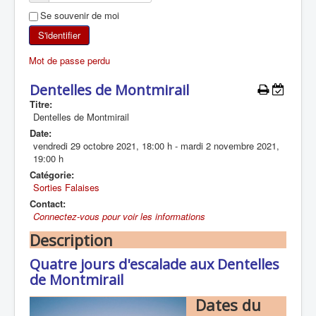
Se souvenir de moi
SKI DE RANDONNÉE
S'identifier
RANDONNÉE PÉDESTRE
Mot de passe perdu
RANDONNÉE SPORTIVE
Dentelles de Montmirail
Titre:
Dentelles de Montmirail
Date:
vendredi 29 octobre 2021
,
18:00 h
-
mardi 2 novembre 2021
,
19:00 h
Catégorie:
Sorties Falaises
Contact:
Connectez-vous pour voir les informations
Description
Quatre jours d'escalade aux Dentelles
de Montmirail
Dates du