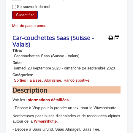
Se souvenir de moi
SKI DE RANDONNÉE
S'identifier
RANDONNÉE PÉDESTRE
Mot de passe perdu
RANDONNÉE SPORTIVE
Car-couchettes Saas (Suisse -
Valais)
Titre:
Car-couchettes Saas (Suisse - Valais)
Date:
samedi 23 septembre 2023
-
dimanche 24 septembre 2023
Catégories:
Sorties Falaises
,
Alpinisme
,
Rando sportive
Description
Voir les
informations détaillées
- Dépose à Visp pour la prendre un taxi pour la Wiwannihutte.
Nombreuses possibilités d'escalades et de randonnées alpines
autour de la
Wiwannihütte
.
- Dépose à Saas Grund, Saas Almagell, Saas Fee.