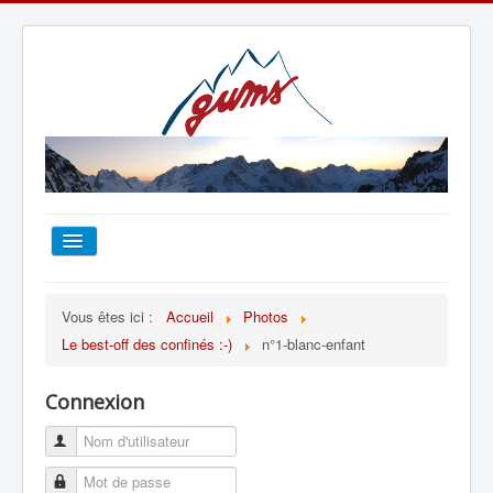
ACCUEIL
Vous êtes ici :
Accueil
Photos
Le best-off des confinés :-)
n°1-blanc-enfant
TOUT SUR LE GUMS
Connexion
ESCALADE
ALPINISME