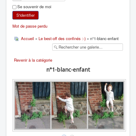
Se souvenir de moi
SKI DE RANDONNÉE
S'identifier
RANDONNÉE PÉDESTRE
Mot de passe perdu
RANDONNÉE SPORTIVE
Accueil
»
Le best-off des confinés :-)
» n°1-blanc-enfant
Revenir à la catégorie
n°1-blanc-enfant