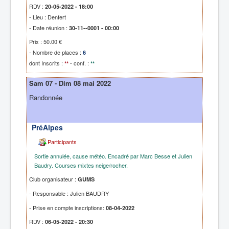
RDV :
20-05-2022 - 18:00
- Lieu : Denfert
- Date réunion :
30-11--0001 - 00:00
Prix : 50.00 €
- Nombre de places :
6
dont Inscrits :
- conf. :
**
**
Sam 07 - Dim 08 mai 2022
Randonnée
PréAlpes
Participants
Sortie annulée, cause météo. Encadré par Marc Besse et Julien
Baudry. Courses mixtes neige/rocher.
Club organisateur :
GUMS
- Responsable : Julien BAUDRY
- Prise en compte inscriptions:
08-04-2022
RDV :
06-05-2022 - 20:30