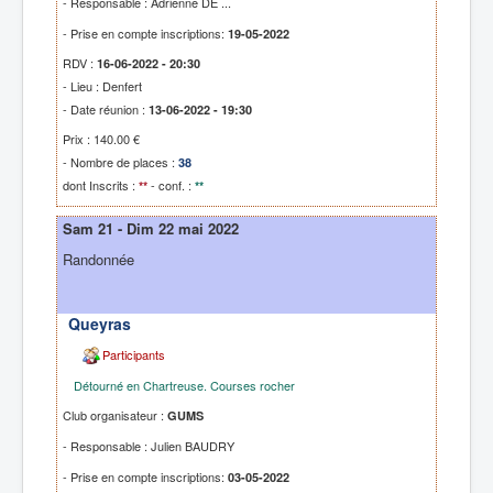
- Responsable : Adrienne DE ...
- Prise en compte inscriptions:
19-05-2022
RDV :
16-06-2022 - 20:30
- Lieu : Denfert
- Date réunion :
13-06-2022 - 19:30
Prix : 140.00 €
- Nombre de places :
38
dont Inscrits :
- conf. :
**
**
Sam 21 - Dim 22 mai 2022
Randonnée
Queyras
Participants
Détourné en Chartreuse. Courses rocher
Club organisateur :
GUMS
- Responsable : Julien BAUDRY
- Prise en compte inscriptions:
03-05-2022