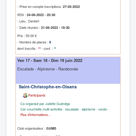
- Prise en compte inscriptions:
27-05-2022
RDV :
24-06-2022 - 20:30
- Lieu : Denfert
- Date réunion :
21-06-2022 - 19:30
Prix : 50.00 €
- Nombre de places :
9
dont Inscrits :
- conf. :
**
**
Ven 17 - Sam 18 - Dim 19 juin 2022
Escalade - Alpinisme - Randonnée
Saint-Christophe-en-Oisans
Participants
Co-organisé par Juliette Guénégo
Car-couchette multi-activités : escalade - alpinisme - rando -
Plus d'informations...
Club organisateur :
GUMS