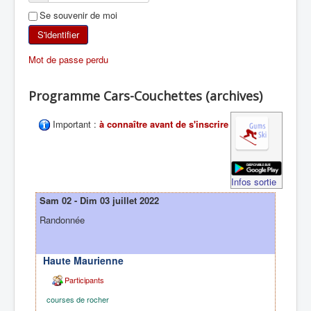
Se souvenir de moi
SKI DE RANDONNÉE
S'identifier
RANDONNÉE PÉDESTRE
Mot de passe perdu
RANDONNÉE SPORTIVE
Programme Cars-Couchettes (archives)
Important :
à connaître avant de s'inscrire
Infos sortie
Sam 02 - Dim 03 juillet 2022
Randonnée
Haute Maurienne
Participants
courses de rocher