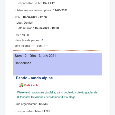
- Responsable : Julien BAUDRY
- Prise en compte inscriptions:
14-05-2021
RDV :
18-06-2021 - 17:00
- Lieu : Denfert
- Date réunion :
15-06-2021 - 19:30
Prix : 50.00 €
- Nombre de places :
6
dont Inscrits :
- conf. :
**
**
Sam 12 - Dim 13 juin 2021
Randonnée
Rando - rando alpine
Participants
Week-end randonnée glaciaire, sans doute du coté du glacier de
l'Etendard. Révisions encordement & mouflage.
Club organisateur :
GUMS
- Responsable : Marc BESSE