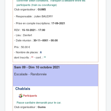
confirmer selon conditions. Transport à débattre entre les
participants (train ou covoiturage)
Club organisateur :
GUMS
- Responsable : Julien BAUDRY
- Prise en compte inscriptions:
17-09-2021
RDV :
15-10-2021 - 17:00
- Lieu : Denfert
- Date réunion :
30-11--0001 - 00:00
Prix : 50.00 €
- Nombre de places :
6
dont Inscrits :
- conf. :
**
**
Sam 09 - Dim 10 octobre 2021
Escalade - Randonnée
Chablais
Participants
Passe sanitaire demandé pour le car.
Club organisateur :
Gums