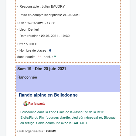
- Responsable : Julien BAUDRY
- Prise en compte inscriptions:
21-05-2021
RDV :
02-07-2021 - 17:00
- Lieu : Denfert
- Date réunion :
29-06-2021 - 19:30
Prix : 50.00 €
- Nombre de places :
6
dont Inscrits :
- conf. :
**
**
Sam 19 - Dim 20 juin 2021
Randonnée
Rando alpine en Belledonne
Participants
Belledonne dans la zone Cime de la Jasse/Pic de la Belle
Étoile/Pic du Pin (courses d'arête, pied sûr nécessaire). Bivouac
ou refuge. Sortie commune avec le CAF MHT.
Club organisateur :
GUMS