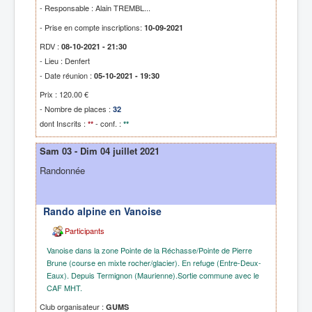
- Responsable : Alain TREMBL...
- Prise en compte inscriptions:
10-09-2021
RDV :
08-10-2021 - 21:30
- Lieu : Denfert
- Date réunion :
05-10-2021 - 19:30
Prix : 120.00 €
- Nombre de places :
32
dont Inscrits :
- conf. :
**
**
Sam 03 - Dim 04 juillet 2021
Randonnée
Rando alpine en Vanoise
Participants
Vanoise dans la zone Pointe de la Réchasse/Pointe de Pierre
Brune (course en mixte rocher/glacier). En refuge (Entre-Deux-
Eaux). Depuis Termignon (Maurienne).Sortie commune avec le
CAF MHT.
Club organisateur :
GUMS