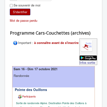
Se souvenir de moi
SKI DE RANDONNÉE
S'identifier
RANDONNÉE PÉDESTRE
Mot de passe perdu
RANDONNÉE SPORTIVE
Programme Cars-Couchettes (archives)
Important :
à connaître avant de s'inscrire
Infos sortie
Sam 16 - Dim 17 octobre 2021
Randonnée
Pointe des Ouillons
Participants
Sortie de randonnée Alpine. Destination Pointe des Ouillons à