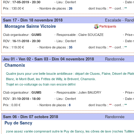
RDV :
- Lieu : Denfert
- Date 
17-05-2019 - 20:30
Prix : 130.00 €
- Nombre de places :
dont Inscrits :
- conf. :
26
**
**
Sam 17 - Dim 18 novembre 2018
Escalade - Ran
Montagne Sainte Victoire
Participants
Club organisateur :
- Responsable : Claire SOUCAZE
- Prise
GUMS
RDV :
- Lieu : Denfert
- Date 
16-11-2018 - 20:30
Prix : 119.00 €
- Nombre de places :
dont Inscrits :
- conf. :
35
**
**
Jeu 01 - Ven 02 - Sam 03 - Dim 04 novembre 2018
Randonnée
Chamonix
Quatre jours pour une belle boucle ambitieuse : départ de Cluses, Flaine, Désert de Plat
Blanc, le Mont-Buet, les Frêtes de Willy, le Brévent, Chamonix.
Trajet en co-voiturage ou train non encore défini
Club organisateur :
- Responsable : Julien BAUDRY
- Prise
GUMS
RDV :
- Lieu : Denfert
- Date 
31-10-2018 - 18:00
Prix : 0.00 €
- Nombre de places :
dont Inscrits :
- conf. :
8
**
**
Sam 06 - Dim 07 octobre 2018
Randonnée
Puy de Sancy
zone assez variée comprenant outre le Puy de Sancy, les cônes de lave (roches Tuillière