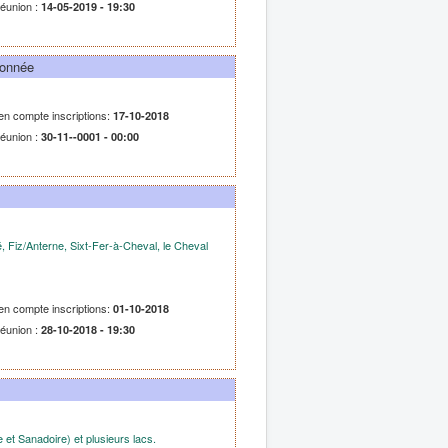
réunion :
14-05-2019 - 19:30
donnée
 en compte inscriptions:
17-10-2018
réunion :
30-11--0001 - 00:00
é, Fiz/Anterne, Sixt-Fer-à-Cheval, le Cheval
 en compte inscriptions:
01-10-2018
réunion :
28-10-2018 - 19:30
 et Sanadoire) et plusieurs lacs.