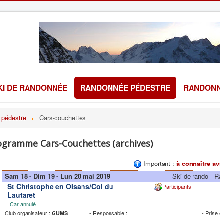
KI DE RANDONNÉE
RANDONNÉE PÉDESTRE
RANDONN
 pédestre
Cars-couchettes
ogramme Cars-Couchettes (archives)
Important :
à connaître av
Sam 18 - Dim 19 - Lun 20 mai 2019
Ski de rando - 
St Christophe en OIsans/Col du
Participants
Lautaret
Car annulé
Club organisateur :
- Responsable :
- Prise
GUMS