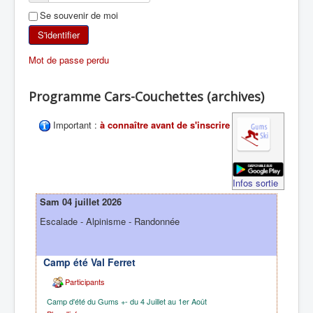
Se souvenir de moi
SKI DE RANDONNÉE
S'identifier
RANDONNÉE PÉDESTRE
Mot de passe perdu
RANDONNÉE SPORTIVE
Programme Cars-Couchettes (archives)
Important :
à connaître avant de s'inscrire
Infos sortie
Sam 04 juillet 2026
Escalade - Alpinisme - Randonnée
Camp été Val Ferret
Participants
Camp d'été du Gums +- du 4 Juillet au 1er Août