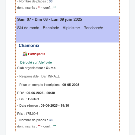
- Nombre de places :
38
dont Inscrits :
- conf. :
**
**
Sam 07 - Dim 08 - Lun 09 juin 2025
Ski de rando - Escalade - Alpinisme - Randonnée
Chamonix
Participants
Dérouté sur Ailefroide
Club organisateur :
Gums
- Responsable : Dan ISRAEL
- Prise en compte inscriptions:
09-05-2025
RDV :
06-06-2025 - 20:30
- Lieu : Denfert
- Date réunion :
03-06-2025 - 19:30
Prix : 175.00 €
- Nombre de places :
38
dont Inscrits :
- conf. :
**
**