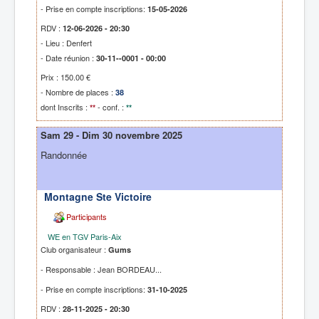
- Prise en compte inscriptions:
15-05-2026
RDV :
12-06-2026 - 20:30
- Lieu : Denfert
- Date réunion :
30-11--0001 - 00:00
Prix : 150.00 €
- Nombre de places :
38
dont Inscrits :
- conf. :
**
**
Sam 29 - Dim 30 novembre 2025
Randonnée
Montagne Ste Victoire
Participants
WE en TGV Paris-Aix
Club organisateur :
Gums
- Responsable : Jean BORDEAU...
- Prise en compte inscriptions:
31-10-2025
RDV :
28-11-2025 - 20:30