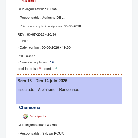
Plus d'infos...
Club organisateur :
Gums
- Responsable : Adrienne DE ...
- Prise en compte inscriptions:
05-06-2026
RDV :
03-07-2026 - 20:30
- Lieu : _
- Date réunion :
30-06-2026 - 19:30
Prix : 0.00 €
- Nombre de places :
19
dont Inscrits :
- conf. :
**
**
Sam 13 - Dim 14 juin 2026
Escalade - Alpinisme - Randonnée
Chamonix
Participants
Club organisateur :
Gums
- Responsable : Sylvain ROUX