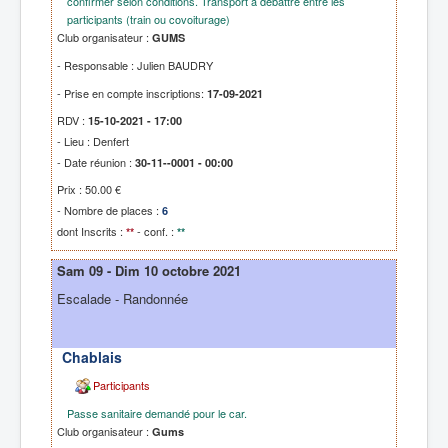
confirmer selon conditions. Transport à débattre entre les
participants (train ou covoiturage)
Club organisateur :
GUMS
- Responsable : Julien BAUDRY
- Prise en compte inscriptions:
17-09-2021
RDV :
15-10-2021 - 17:00
- Lieu : Denfert
- Date réunion :
30-11--0001 - 00:00
Prix : 50.00 €
- Nombre de places :
6
dont Inscrits :
- conf. :
**
**
Sam 09 - Dim 10 octobre 2021
Escalade - Randonnée
Chablais
Participants
Passe sanitaire demandé pour le car.
Club organisateur :
Gums