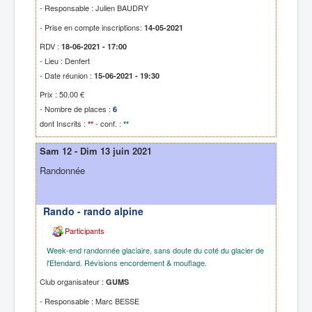
- Responsable : Julien BAUDRY
- Prise en compte inscriptions:
14-05-2021
RDV :
18-06-2021 - 17:00
- Lieu : Denfert
- Date réunion :
15-06-2021 - 19:30
Prix : 50.00 €
- Nombre de places :
6
dont Inscrits :
- conf. :
**
**
Sam 12 - Dim 13 juin 2021
Randonnée
Rando - rando alpine
Participants
Week-end randonnée glaciaire, sans doute du coté du glacier de
l'Etendard. Révisions encordement & mouflage.
Club organisateur :
GUMS
- Responsable : Marc BESSE