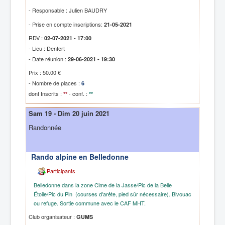
- Responsable : Julien BAUDRY
- Prise en compte inscriptions:
21-05-2021
RDV :
02-07-2021 - 17:00
- Lieu : Denfert
- Date réunion :
29-06-2021 - 19:30
Prix : 50.00 €
- Nombre de places :
6
dont Inscrits :
- conf. :
**
**
Sam 19 - Dim 20 juin 2021
Randonnée
Rando alpine en Belledonne
Participants
Belledonne dans la zone Cime de la Jasse/Pic de la Belle
Étoile/Pic du Pin (courses d'arête, pied sûr nécessaire). Bivouac
ou refuge. Sortie commune avec le CAF MHT.
Club organisateur :
GUMS