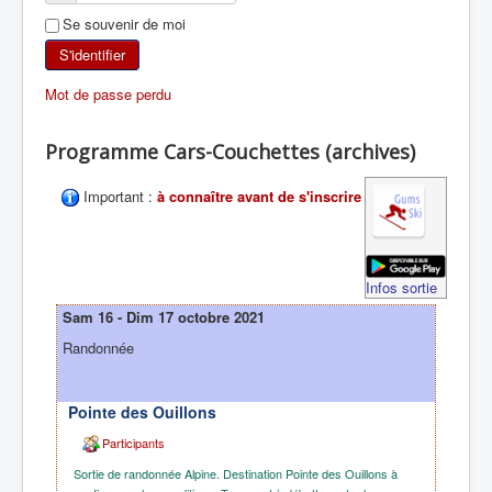
Se souvenir de moi
SKI DE RANDONNÉE
S'identifier
RANDONNÉE PÉDESTRE
Mot de passe perdu
RANDONNÉE SPORTIVE
Programme Cars-Couchettes (archives)
Important :
à connaître avant de s'inscrire
Infos sortie
Sam 16 - Dim 17 octobre 2021
Randonnée
Pointe des Ouillons
Participants
Sortie de randonnée Alpine. Destination Pointe des Ouillons à