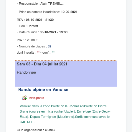
- Responsable : Alain TREMBL...
- Prise en compte inscriptions:
10-09-2021
RDV :
08-10-2021 - 21:30
- Lieu : Denfert
- Date réunion :
05-10-2021 - 19:30
Prix : 120.00 €
- Nombre de places :
32
dont Inscrits :
- conf. :
**
**
Sam 03 - Dim 04 juillet 2021
Randonnée
Rando alpine en Vanoise
Participants
Vanoise dans la zone Pointe de la Réchasse/Pointe de Pierre
Brune (course en mixte rocher/glacier). En refuge (Entre-Deux-
Eaux). Depuis Termignon (Maurienne).Sortie commune avec le
CAF MHT.
Club organisateur :
GUMS