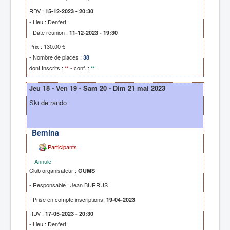
RDV :
15-12-2023 - 20:30
- Lieu : Denfert
- Date réunion :
11-12-2023 - 19:30
Prix : 130.00 €
- Nombre de places :
38
dont Inscrits :
- conf. :
**
**
Jeu 18 - Ven 19 - Sam 20 - Dim 21 mai 2023
Ski de rando
Bernina
Participants
Annulé
Club organisateur :
GUMS
- Responsable : Jean BURRUS
- Prise en compte inscriptions:
19-04-2023
RDV :
17-05-2023 - 20:30
- Lieu : Denfert