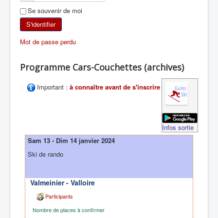
Se souvenir de moi
SKI DE RANDONNÉE
S'identifier
RANDONNÉE PÉDESTRE
Mot de passe perdu
RANDONNÉE SPORTIVE
Programme Cars-Couchettes (archives)
Important :
à connaître avant de s'inscrire
Infos sortie
Sam 13 - Dim 14 janvier 2024
Ski de rando
Valmeinier - Valloire
Participants
Nombre de places à confirmer