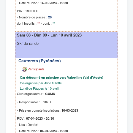
- Date réunion :
14-05-2023 - 19:30
Prix : 180.00 €
- Nombre de places :
26
dont Inscrits :
- conf. :
**
**
Sam 08 - Dim 09 - Lun 10 avril 2023
Ski de rando
Cauterets (Pyrénées)
Participants
Car détourné en principe vers Valpelline (Val d'Aoste)
Co-organisé par Aline Gillette
Lundi de Pâques le 10 avril
Club organisateur :
GUMS
- Responsable : Edith B...
- Prise en compte inscriptions:
10-03-2023
RDV :
07-04-2023 - 20:30
- Lieu : Denfert
- Date réunion :
04-04-2023 - 19:30