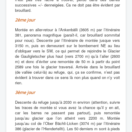
successives +/- denneigées. Ca ne doit pas être évident par
brouillard.
2ème jour
Montée en aller-retour à l’Ankenbälli (3605 m) par l’itinéraire
381, panorama magnifique (paraît-il, car brouillard sommital
pour nous). Descente par l’itinéraire de montée jusque vers
3150 m, puis en demeurant sur le bombement NE au lieu
d’obliquer vers le SW, ce qui permet de rejoindre le Glacier
de Gauligletscher plus haut (vers 2700 m) qu’à l’aller (2600
m) et donc d’éviter une remontée de 50 m à partir du point
2589 une fois le glacier traversé. Arrivée dans le brouillard
(de vallée celui-là) au refuge, qui, ça se confirme, n’est pas
évident à trouver dans ce sens là non plus quand on n’y voit
rien.
3ème jour
Descente du refuge jusqu’à 2030 m environ (attention, suivre
les traces de montée si vous avez la chance qu’il y en ait,
car les barres ne passent pas partout), puis remontée
jusqu’au glacier que l’on atteint vers 2200 m. Montée
jusqu’au col de l’Ober Bächli-Licken (3074 m) par l’itinéraire
386 (glacier de l’Hiendertellti). Les 50 derniers m sont à pieds