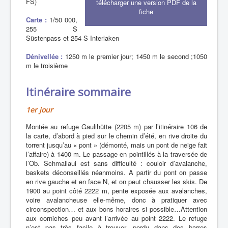
FS)
télécharger une version PDF de la
fiche
Carte :
1/50 000,
255 S
Süstenpass et 254 S Interlaken
Dénivellée :
1250 m le premier jour; 1450 m le second ;1050
m le troisième
Itinéraire sommaire
1er jour
Montée au refuge Gaulihütte (2205 m) par l’itinéraire 106 de
la carte, d’abord à pied sur le chemin d’été, en rive droite du
torrent jusqu’au « pont » (démonté, mais un pont de neige fait
l’affaire) à 1400 m. Le passage en pointillés à la traversée de
l’Ob. Schmallaui est sans difficulté : couloir d’avalanche,
baskets déconseillés néanmoins. A partir du pont on passe
en rive gauche et en face N, et on peut chausser les skis. De
1900 au point côté 2222 m, pente exposée aux avalanches,
voire avalancheuse elle-même, donc à pratiquer avec
circonspection… et aux bons horaires si possible…Attention
aux corniches peu avant l’arrivée au point 2222. Le refuge
n’est pas très facile à trouver, perdu dans des barres