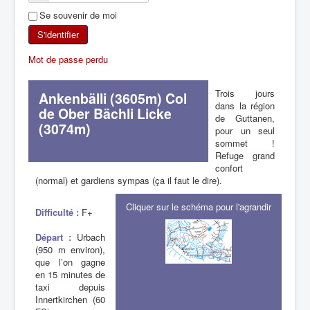
Se souvenir de moi
SKI DE RANDONNÉE
S'identifier
RANDONNÉE PÉDESTRE
Mot de passe perdu
RANDONNÉE SPORTIVE
Trois jours
Ankenbälli (3605m) Col
dans la région
de Ober Bächli Licke
de Guttanen,
(3074m)
pour un seul
sommet !
Refuge grand
confort
(normal) et gardiens sympas (ça il faut le dire).
Cliquer sur le schéma pour l'agrandir
Difficulté :
F+
Départ :
Urbach
(950 m environ),
que l’on gagne
en 15 minutes de
taxi depuis
Innertkirchen (60