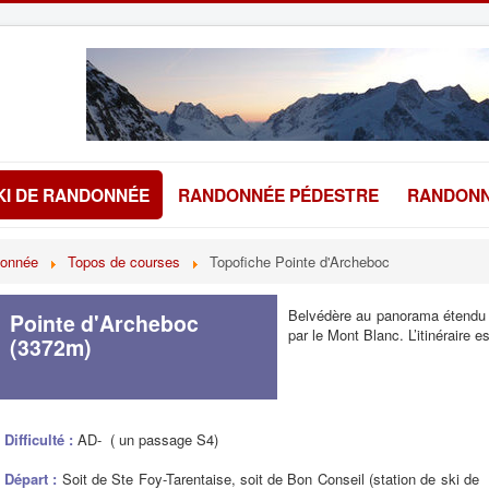
KI DE RANDONNÉE
RANDONNÉE PÉDESTRE
RANDONN
donnée
Topos de courses
Topofiche Pointe d'Archeboc
Belvédère au panorama étendu
Pointe d'Archeboc
par le Mont Blanc. L’itinéraire 
(3372m)
Difficulté :
AD- ( un passage S4)
Départ :
Soit de Ste Foy-Tarentaise, soit de Bon Conseil (station de ski de