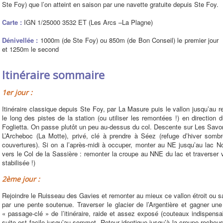
Ste Foy) que l’on atteint en saison par une navette gratuite depuis Ste Foy.
Carte :
IGN 1/25000 3532 ET (Les Arcs –La Plagne)
Dénivellée :
1000m (de Ste Foy) ou 850m (de Bon Conseil) le premier jour
et 1250m le second
Itinéraire sommaire
1er jour :
Itinéraire classique depuis Ste Foy, par La Masure puis le vallon jusqu’au 
le long des pistes de la station (ou utiliser les remontées !) en direction
Foglietta. On passe plutôt un peu au-dessus du col. Descente sur Les Savo
L’Archeboc (La Motte), privé, clé à prendre à Séez (refuge d’hiver sombr
couvertures). Si on a l’après-midi à occuper, monter au NE jusqu’au lac 
vers le Col de la Sassière : remonter la croupe au NNE du lac et traverser 
stabilisée !)
2ème jour :
Rejoindre le Ruisseau des Gavies et remonter au mieux ce vallon étroit ou sa 
par une pente soutenue. Traverser le glacier de l’Argentière et gagner un
« passage-clé » de l’itinéraire, raide et assez exposé (couteaux indispens
suite est facile jusqu’au sommet. Retour identique jusqu’à la croupe rocheus