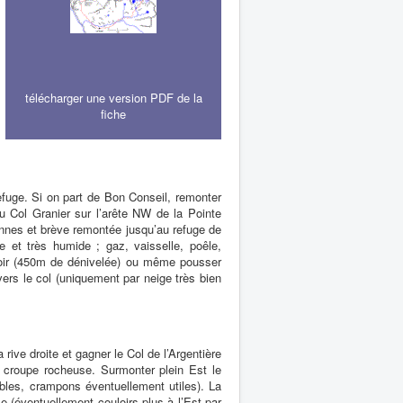
télécharger une version PDF de la
fiche
refuge. Si on part de Bon Conseil, remonter
 du Col Granier sur l’arête NW de la Pointe
nnes et brève remontée jusqu’au refuge de
e et très humide ; gaz, vaisselle, poêle,
Noir (450m de dénivelée) ou même pousser
vers le col (uniquement par neige très bien
rive droite et gagner le Col de l’Argentière
e croupe rocheuse. Surmonter plein Est le
ables, crampons éventuellement utiles). La
e (éventuellement couloirs plus à l’Est par