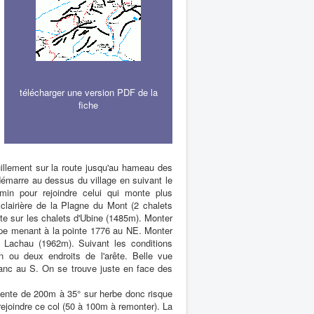
télécharger une version PDF de la
fiche
illement sur la route jusqu'au hameau des
démarre au dessus du village en suivant le
min pour rejoindre celui qui monte plus
lairière de la Plagne du Mont (2 chalets
ite sur les chalets d'Ubine (1485m). Monter
upe menant à la pointe 1776 au NE. Monter
 Lachau (1962m). Suivant les conditions
n ou deux endroits de l'arête. Belle vue
lanc au S. On se trouve juste en face des
pente de 200m à 35° sur herbe donc risque
ejoindre ce col (50 à 100m à remonter). La