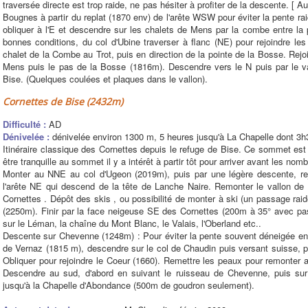
traversée directe est trop raide, ne pas hésiter à profiter de la descente. [ 
Bougnes à partir du replat (1870 env) de l'arête WSW pour éviter la pente r
obliquer à l'E et descendre sur les chalets de Mens par la combe entre la 
bonnes conditions, du col d'Ubine traverser à flanc (NE) pour rejoindre l
chalet de la Combe au Trot, puis en direction de la pointe de la Bosse. Rejoi
Mens puis le pas de la Bosse (1816m). Descendre vers le N puis par le va
Bise. (Quelques coulées et plaques dans le vallon).
Cornettes de Bise (2432m)
Difficulté :
AD
Dénivelée :
dénivelée environ 1300 m, 5 heures jusqu'à La Chapelle dont 3
Itinéraire classique des Cornettes depuis le refuge de Bise. Ce sommet est 
être tranquille au sommet il y a intérêt à partir tôt pour arriver avant les n
Monter au NNE au col d'Ugeon (2019m), puis par une légère descente, rej
l'arête NE qui descend de la tête de Lanche Naire. Remonter le vallon de
Cornettes . Dépôt des skis , ou possibilité de monter à ski (un passage rai
(2250m). Finir par la face neigeuse SE des Cornettes (200m à 35° avec pa
sur le Léman, la chaîne du Mont Blanc, le Valais, l'Oberland etc..
Descente sur Chevenne (1248m) : Pour éviter la pente souvent déneigée entr
de Vernaz (1815 m), descendre sur le col de Chaudin puis versant suisse,
Obliquer pour rejoindre le Coeur (1660). Remettre les peaux pour remonter a
Descendre au sud, d'abord en suivant le ruisseau de Chevenne, puis sur
jusqu'à la Chapelle d'Abondance (500m de goudron seulement).