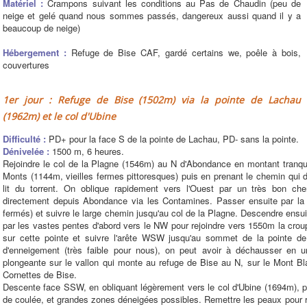
Matériel :
Crampons suivant les conditions au Pas de Chaudin (peu de
neige et gelé quand nous sommes passés, dangereux aussi quand il y a
beaucoup de neige)
Hébergement :
Refuge de Bise CAF, gardé certains we, poêle à bois,
couvertures
1er jour : Refuge de Bise (1502m) via la pointe de Lachau
(1962m) et le col d'Ubine
Difficulté :
PD+ pour la face S de la pointe de Lachau, PD- sans la pointe.
Dénivelée :
1500 m, 6 heures.
Rejoindre le col de la Plagne (1546m) au N d'Abondance en montant tranqu
Monts (1144m, vieilles fermes pittoresques) puis en prenant le chemin qui 
lit du torrent. On oblique rapidement vers l'Ouest par un très bon che
directement depuis Abondance via les Contamines. Passer ensuite par la c
fermés) et suivre le large chemin jusqu'au col de la Plagne. Descendre ensu
par les vastes pentes d'abord vers le NW pour rejoindre vers 1550m la cro
sur cette pointe et suivre l'arête WSW jusqu'au sommet de la pointe de
d'enneigement (très faible pour nous), on peut avoir à déchausser en u
plongeante sur le vallon qui monte au refuge de Bise au N, sur le Mont B
Cornettes de Bise.
Descente face SSW, en obliquant légèrement vers le col d'Ubine (1694m), 
de coulée, et grandes zones déneigées possibles. Remettre les peaux pour r