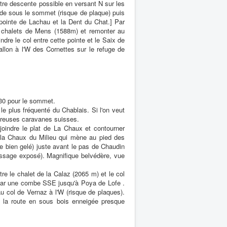
Autre descente possible en versant N sur les
aide sous le sommet (risque de plaque) puis
pointe de Lachau et la Dent du Chat.] Par
es chalets de Mens (1588m) et remonter au
ndre le col entre cette pointe et le Saix de
llon à l'W des Cornettes sur le refuge de
h30 pour le sommet.
le plus fréquenté du Chablais. Si l'on veut
ombreuses caravanes suisses.
oindre le plat de La Chaux et contourner
 la Chaux du Milieu qui mène au pied des
de bien gelé) juste avant le pas de Chaudin
ssage exposé). Magnifique belvédère, vue
e le chalet de la Calaz (2065 m) et le col
 par une combe SSE jusqu'à Poya de Lofe .
u col de Vernaz à l'W (risque de plaques).
 la route en sous bois enneigée presque