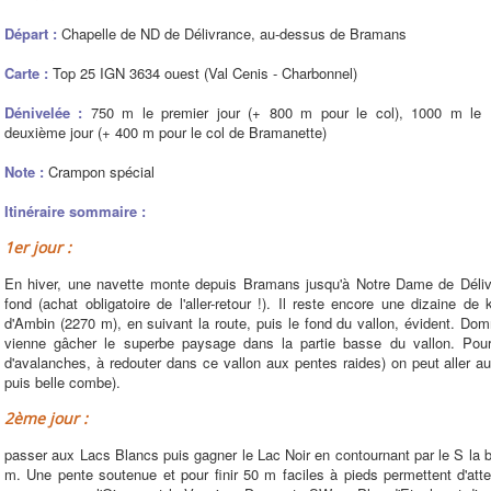
Départ :
Chapelle de ND de Délivrance, au-dessus de Bramans
Carte :
Top 25 IGN 3634 ouest (Val Cenis - Charbonnel)
Dénivelée :
750 m le premier jour (+ 800 m pour le col), 1000 m le
deuxième jour (+ 400 m pour le col de Bramanette)
Note :
Crampon spécial
Itinéraire sommaire :
1er jour :
En hiver, une navette monte depuis Bramans jusqu'à Notre Dame de Délivr
fond (achat obligatoire de l'aller-retour !). Il reste encore une dizaine 
d'Ambin (2270 m), en suivant la route, puis le fond du vallon, évident. Do
vienne gâcher le superbe paysage dans la partie basse du vallon. Pour 
d'avalanches, à redouter dans ce vallon aux pentes raides) on peut aller au
puis belle combe).
2ème jour :
passer aux Lacs Blancs puis gagner le Lac Noir en contournant par le S la ba
m. Une pente soutenue et pour finir 50 m faciles à pieds permettent d'att