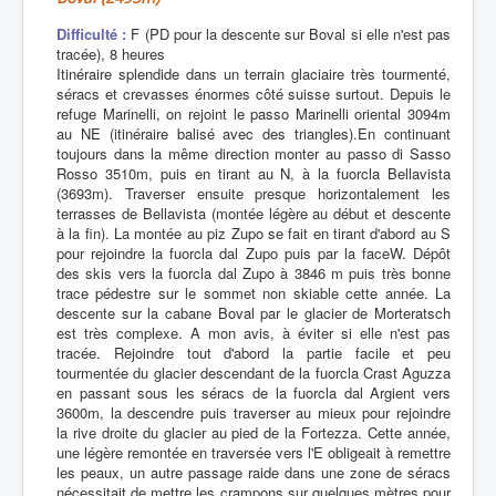
Difficulté :
F (PD pour la descente sur Boval si elle n'est pas
tracée), 8 heures
Itinéraire splendide dans un terrain glaciaire très tourmenté,
séracs et crevasses énormes côté suisse surtout. Depuis le
refuge Marinelli, on rejoint le passo Marinelli oriental 3094m
au NE (itinéraire balisé avec des triangles).En continuant
toujours dans la même direction monter au passo di Sasso
Rosso 3510m, puis en tirant au N, à la fuorcla Bellavista
(3693m). Traverser ensuite presque horizontalement les
terrasses de Bellavista (montée légère au début et descente
à la fin). La montée au piz Zupo se fait en tirant d'abord au S
pour rejoindre la fuorcla dal Zupo puis par la faceW. Dépôt
des skis vers la fuorcla dal Zupo à 3846 m puis très bonne
trace pédestre sur le sommet non skiable cette année. La
descente sur la cabane Boval par le glacier de Morteratsch
est très complexe. A mon avis, à éviter si elle n'est pas
tracée. Rejoindre tout d'abord la partie facile et peu
tourmentée du glacier descendant de la fuorcla Crast Aguzza
en passant sous les séracs de la fuorcla dal Argient vers
3600m, la descendre puis traverser au mieux pour rejoindre
la rive droite du glacier au pied de la Fortezza. Cette année,
une légère remontée en traversée vers l'E obligeait à remettre
les peaux, un autre passage raide dans une zone de séracs
nécessitait de mettre les crampons sur quelques mètres pour