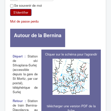
Se souvenir de moi
SKI DE RANDONNÉE
S'identifier
RANDONNÉE PÉDESTRE
Mot de passe perdu
RANDONNÉE SPORTIVE
Autour de la Bernina
Cliquer sur le schéma pour l'agrandir
Départ :
Station
de ski
Silvaplana-Surlej
(accessible
depuis la gare de
St Moritz, par car
postal),
téléphérique de
Surlej
Retour :
Station
de train Bernina-
télécharger une version PDF de la
Diavolezza, au
fiche