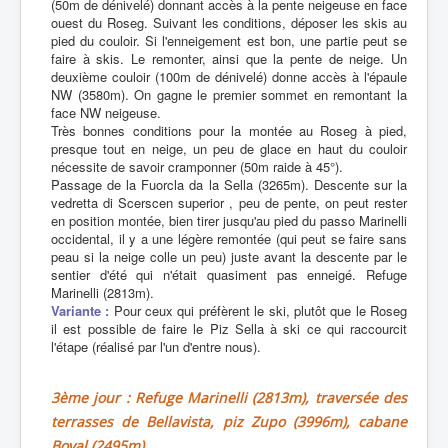
(50m de dénivelé) donnant accès à la pente neigeuse en face
ouest du Roseg. Suivant les conditions, déposer les skis au
pied du couloir. Si l'enneigement est bon, une partie peut se
faire à skis. Le remonter, ainsi que la pente de neige. Un
deuxième couloir (100m de dénivelé) donne accès à l'épaule
NW (3580m). On gagne le premier sommet en remontant la
face NW neigeuse.
Très bonnes conditions pour la montée au Roseg à pied,
presque tout en neige, un peu de glace en haut du couloir
nécessite de savoir cramponner (50m raide à 45°).
Passage de la Fuorcla da la Sella (3265m). Descente sur la
vedretta di Scerscen superior , peu de pente, on peut rester
en position montée, bien tirer jusqu'au pied du passo Marinelli
occidental, il y a une légère remontée (qui peut se faire sans
peau si la neige colle un peu) juste avant la descente par le
sentier d'été qui n'était quasiment pas enneigé. Refuge
Marinelli (2813m).
Variante :
Pour ceux qui préfèrent le ski, plutôt que le Roseg
il est possible de faire le Piz Sella à ski ce qui raccourcit
l'étape (réalisé par l'un d'entre nous).
3ème jour : Refuge Marinelli (2813m), traversée des
terrasses de Bellavista, piz Zupo (3996m), cabane
Boval (2495m)