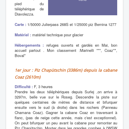
pied du
téléphérique de
Diavolezza.
Carte :
1/50000 Julierpass 268S et 1/25000 piz Bernina 1277
Matériel :
matériel technique pour glacier
Hébergements :
refuges ouverts et gardés en Mai, bon
accueil partout . Mon classement :Marinelli ***, Coaz**,
Boval*
1er jour : Piz Chapütschin (3386m) depuis la cabane
Coaz (2610m)
Difficulté :
F, 3 heures
Prendre les deux téléphériques depuis Surlej ,on arrive à
3297m, belle vue sur le Roseg. Descendre la piste sur
quelques centaines de mètres de distance et bifurquer
ensuite vers le sud (à droite) dans les rochers (Panneau
Chamana Coaz). Gagner la cabane Coaz en traversant à
flanc, (pas de neige cette année, mais c'est exceptionnel).
On peut bifurquer un peu avant la cabane pour remonter au
Piz Chapütschin. Monter dans les grandes combes à l'WSW