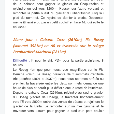
de la cabane pour gagner le glacier du Chapütschin et
rejoindre un col vers 3200m. Passer sur l'autre versant et
remonter la partie ouest du glacier du Chapütschin jusqu'au
pied du sommet. On rejoint ce dernier à pieds. Descente:
même itinéraire ou par un petit couloir en face NE qui évite le
col 3200.
2ème jour : Cabane Coaz (2610m), Piz Roseg
(sommet 3921m) en AR et traversée sur le refuge
Bombardieri-Marinelli (2813m)
Difficulté :
F pour le ski, PD+ pour la partie alpinisme, 8
heures
Le Roseg rien que pour nous, vue magnifique sur le Piz
Bernina voisin. Le Roseg présente deux sommets d'altitude
très proches (3921 et 3937m), nous nous sommes arrêtés au
premier, la traversée entre les deux sommets demande une
heure de plus et paraît plus difficile que le reste de l'itinéraire.
Depuis la cabane Coaz (2610m), rejoindre au sud le glacier
du Roseg (vadret da Roseg), le traverser horizontalement
vers l'E vers 2800m entre des zones de séracs et rejoindre le
glacier de la Sella. Le remonter sur sa rive gauche et le
traverser vers 3100m pour gagner le pied d'un petit couloir