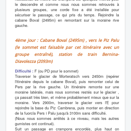
le descendre et comme nous nous sommes retrouvés à
plusieurs groupes, une corde fixe a été installée pour
sécuriser le passage, ce qui pris du temps. Rejoindre la
cabane Boval (2495m) en remontant sur la moraine rive
gauche.
4ème jour : Cabane Boval (2495m) , vers le Piz Palu
(le sommet est faisable par cet itinéraire avec un
groupe entraîné), station de train Bernina-
Diavolezza (2093m)
Difficulté :
F (ou PD pour le sommet)
Traverser le glacier de Morteratsch vers 2450m (repérer
l'itinéraire depuis le cabane Boval), puis remonter celui de
Pers par la rive gauche. Un itinéraire remonte sur une
moraine latérale, mais nous sommes restés sur le glacier ,
ça passait très bien, et même probablement mieux que sur la
moraine. Vers 2900m, traverser le glacier vers l'E pour
rejoindre la base du Piz Cambrena, puis monter en direction
de la fuorcla Pers i Palu jusqu'à 3100m sans difficulté.
(Nous nous sommes arrêtés à ce niveau, mais les autres
gumistes ont continué).
Suit un passage en crampons encordés, plus haut on