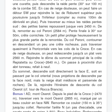
une cuvette, puis descendre la raide pente (30° sur 100 m)
de la combe SE. En cas de neige douteuse, on peut faire un
détour SW pour rejoindre le lac de Roburent supérieur puis
poursuivre jusqu'à l'inférieur (compter au moins 100m de
dénivelé en plus). Puis traverser au mieux les raides pentes
sud : des petites barres repoussent jusque vers 2450 m. De
là, remonter au col Peroni (2584 m). Pente finale à 30° sur
50m, crête cornichée. Un petit pilier protège heureusement la
plus grande partie de la remontée. Du col Peroni, contourner
en descendant un peu une crête rocheuse, puis traverser
quasiment à l'horizontale vers les cols de la Croce. En cas
de neige douteuse, on peut redescendre jusqu'à un plat vers
2560 m. Rejoindre le dôme du sommet principal de la crête
Repiatetta ou Croce(~2640 m,). On passe à proximité d'un
abri tonneau, refait à neuf.
Du sommet, descendre soit directement la face E, soit en
passant par le col oriental (nous projetions de descendre par
la face nord, mais la neige était médiocre et parsemée de
rochers). De là, rejoindre l'itinéraire de descente du col
Oserot (cf. tour de Rocca Brancia).
Bonus !
AD, mont Oserot. Depuis le pied de la Croce (~2470
m), traverser vers le mont Oserot (2855 m), marqué par un
beau couloir en face NW. Remonter ce couloir (150 m à 35°)
jusqu'au collet. Remonter l'arête N (un pas d'escalade, une
courte pente de neige à 50°). Beau belvédère. Redescendre