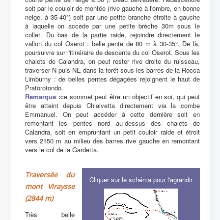
soit par le couloir de montée (rive gauche à l'ombre, en bonne
neige, à 35-40°) soit par une petite branche étroite à gauche
à laquelle on accède par une petite brèche 30m sous le
collet. Du bas de la partie raide, rejoindre directement le
vallon du col Oserot : belle pente de 80 m à 30-35°. De là,
poursuivre sur l'itinéraire de descente du col Oserot. Sous les
chalets de Calandra, on peut rester rive droite du ruisseau,
traverser N puis NE dans la forêt sous les barres de la Rocca
Limburny : de belles pentes dégagées rejoignent le haut de
Pratorotondo.
Remarque :
ce sommet peut être un objectif en soi, qui peut
être atteint depuis Chialvetta directement via la combe
Emmanuel. On peut accéder à cette dernière soit en
remontant les pentes nord au-dessus des chalets de
Calandra, soit en empruntant un petit couloir raide et étroit
vers 2150 m au milieu des barres rive gauche en remontant
vers le col de la Gardetta.
Traversée du
Cliquer sur le schéma pour l'agrandir
mont Viraysse
(2844 m)
Très belle