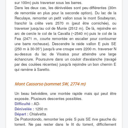
sur 100m) puis traverser sous les barres.
Dans les deux cas, les dénivelées sont peu différentes (30m
de remontée en plus pour la seconde option). Du lac de la
Reculaye, remonter un petit vallon sous le mont Soubeyran,
franchir la crête vers 2570 m (peut être cornichée), ou
traverser jusqu'au col de Munie (2512 m). De là, rejoindre en
arc de cercle le col de la Cavalla (~2540 m) puis le col de la
Fea (2471 m, courte remontée en escalier pour contourner
une barre rocheuse). Descendre le raide vallon E puis SE
(250 m à 30-35°) jusqu'à une croupe vers 2200 m. traverser N
au-dessus du lac de Visaisa pour atteindre une large
échancrure. Poursuivre dans un couloir d'avalanche (ravagé
par des coulées récentes) jusqu'à rejoindre un bon chemin E
qui ramène à Saretto.
Mont Cassorso (sommet SW, 2774 m)
Un beau belvédère, une montée rapide mais qui peut être
exposée. Plusieurs descentes possibles.
Difficulté :
AD-
Dénivelée :
1250 m
Départ :
Chialvetta
De Pratorotondo, remonter les prés S puis SE rive gauche du
torrent. Ne pas rester dans le lit du torrent, difficilement