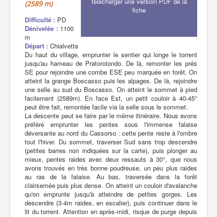
télécharger une version PDF de la
(2589 m)
fiche
Difficulté :
PD
Dénivelée :
1100
m
Départ :
Chialvetta
Du haut du village, emprunter le sentier qui longe le torrent
jusqu'au hameau de Pratorotondo. De là, remonter les prés
SE pour rejoindre une combe ESE peu marquée en forêt. On
atteint la grange Boscasso puis les alpages. De là, rejoindre
une selle au sud du Boscasso. On atteint le sommet à pied
facilement (2589m). En face Est, un petit couloir à 40-45°
peut être fait, remontée facile via la selle sous le sommet.
La descente peut se faire par le même itinéraire. Nous avons
préféré emprunter les pentes sous l'immense falaise
déversante au nord du Cassorso : cette pente reste à l'ombre
tout l'hiver. Du sommet, traverser Sud sans trop descendre
(petites barres non indiquées sur la carte), puis plonger au
mieux, pentes raides avec deux ressauts à 30°, que nous
avons trouvés en très bonne poudreuse, un peu plus raides
au ras de la falaise. Au bas, traversée dans la forêt
clairsemée puis plus dense. On atteint un couloir d'avalanche
qu'on emprunte jusqu'à atteindre de petites gorges. Les
descendre (3-4m raides, en escalier), puis continuer dans le
lit du torrent. Attention en après-midi, risque de purge depuis