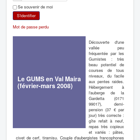
Se souvenir de moi
SKI DE RANDONNÉE
S'identifier
RANDONNÉE PÉDESTRE
Mot de passe perdu
RANDONNÉE SPORTIVE
Découverte d'une
vallée peu
fréquentée par les
Gumistes : très
beau potentiel de
courses de tous
niveaux, du facile
Le GUMS en Val Maira
aux pentes raides.
(février-mars 2008)
Hébergement à
l'auberge de la
Gardetta (0171
99017), demi-
pension (37 € par
jour) très correcte :
gîte refait à neuf,
repas très copieux
et variés : pâtes,
civet de cerf, tiramisu. Couple d'aubergistes francophones