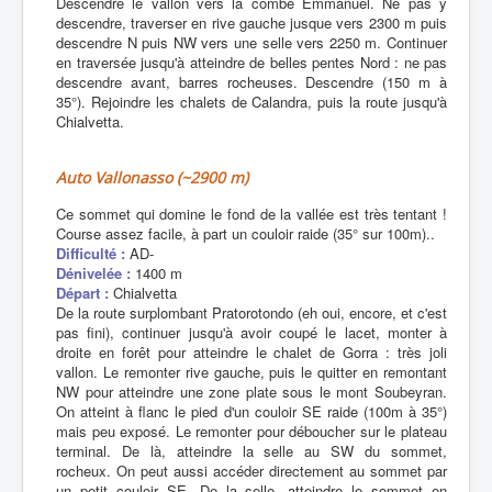
Descendre le vallon vers la combe Emmanuel. Ne pas y
descendre, traverser en rive gauche jusque vers 2300 m puis
descendre N puis NW vers une selle vers 2250 m. Continuer
en traversée jusqu'à atteindre de belles pentes Nord : ne pas
descendre avant, barres rocheuses. Descendre (150 m à
35°). Rejoindre les chalets de Calandra, puis la route jusqu'à
Chialvetta.
Auto Vallonasso (~2900 m)
Ce sommet qui domine le fond de la vallée est très tentant !
Course assez facile, à part un couloir raide (35° sur 100m)..
Difficulté :
AD-
Dénivelée :
1400 m
Départ :
Chialvetta
De la route surplombant Pratorotondo (eh oui, encore, et c'est
pas fini), continuer jusqu'à avoir coupé le lacet, monter à
droite en forêt pour atteindre le chalet de Gorra : très joli
vallon. Le remonter rive gauche, puis le quitter en remontant
NW pour atteindre une zone plate sous le mont Soubeyran.
On atteint à flanc le pied d'un couloir SE raide (100m à 35°)
mais peu exposé. Le remonter pour déboucher sur le plateau
terminal. De là, atteindre la selle au SW du sommet,
rocheux. On peut aussi accéder directement au sommet par
un petit couloir SE. De la selle, atteindre le sommet en