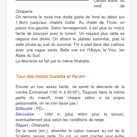
Campo Base, au
nord de
Chiaperra
On remonte la route rive droite (piste de fond au début sur
1,5km) jusqu'aux chalets Collet. Au chalet de Thure, on
passe rive gauche. Selon l'enneigement, il est plus ou moins
facile de louvoyer avec le torrent. Un ressaut plus raide se
négocie rive droite. On atteint le plateau sommital, puis la
selle située au sud du sommet. Fin à pied dans des cailloux
avec une vague sente. Belle vue sur l'Ubaye, le Viso, les
Alpes du Sud.
La descente se fait par le même itinéraire.
Tour des monts Scaletta et Peroni
Encore un tour assez facile, ne serait la descente de la
combe Emmanuel (150 m à 30-35°). Toujours dans la même
partie du massif, mais chaque vallon a sa propre
personnalité, on ne s'en lasse pas !
Difficulté :
PD+
Dénivelée :
1350 m (plus 400m pour le bonus),
éventuellement plus selon les conditions de neige.
Départ :
Chialvetta
De la route (etc.), atteindre le vallon menant au col de la
Scaletta, jamais raide. Du col, un petit crochet pour éviter