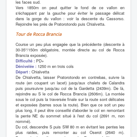
les faces sud.
Vers 1850m on peut quitter le fond de ce vallon en
s'échappant par la gauche pour éviter le passage délicat
dans la gorge du vallon : voir la descente du Cassorso.
Rejoindre les prés de Pratorotondo puis Chialvetta.
Tour de Rocca Brancia
Course un peu plus engagée que la précédente (descente à
30-35°/150m obligatoire, montée directe au col de Rocca
Brancia exposée).
Difficulté :
PD+
Dénivelée :
1250 m en trois cols
Départ :
Chialvetta
De Chialvetta, laisser Pratorotondo en contrebas, suivre la
route (en coupant un lacet) jusqu'aux chalets de Calandra
puis poursuivre jusqu'au col de la Gardetta (2439m). De là,
rejoindre au S le col de Rocca Brancia (2606m). La montée
sous le col puis la traversée finale sur la route sont délicates
et exposées (barres sous la route). Bien que ce soit un peu
plus long, il peut être conseillé d'aborder le col en remontant
la pente NE du sommet situé à l'est du col (2691 m, non
nommé).
Du col, descendre S puis SW 80 m en évitant les pentes les
plus raides, puis remonter au col Oserot (2640 m).