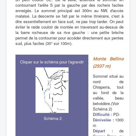
contournant l'arête S par la gauche par des rochers faciles
enneigés. Le sommet principal est 300m au NW, d'accès
malaisé. La descente se fait par le même itinéraire, c'est à
dire essentiellement en face sud, ne pas trop tarder. On peut
éviter le raide couloir de montée en traversant au-dessus de
la barre rocheuse de sa rive gauche : une petite brèche
permet de la contourner pour accéder directement aux pentes
sud, plus faciles (30° sur 100m).
Monte Bellino
Cliquer sur le schéma pour l'agrandir
(2937 m)
Sommet situé au
nord de
Chiaperra, tout
au fond de la
vallée, beau
belvédère.(Voir
Schéma 2)
Difficulté :
PD-
Schéma 2
Dénivelée :
1300
m
Départ :
de