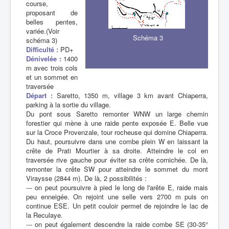
course,
proposant de
belles pentes,
variée.(Voir
Schéma 3
schéma 3)
Difficulté :
PD+
Dénivelée :
1400
m avec trois cols
et un sommet en
traversée
Départ :
Saretto, 1350 m, village 3 km avant Chiaperra,
parking à la sortie du village.
Du pont sous Saretto remonter WNW un large chemin
forestier qui mène à une raide pente exposée E. Belle vue
sur la Croce Provenzale, tour rocheuse qui domine Chiaperra.
Du haut, poursuivre dans une combe plein W en laissant la
crête de Prati Mourtier à sa droite. Atteindre le col en
traversée rive gauche pour éviter sa crête cornichée. De là,
remonter la crête SW pour atteindre le sommet du mont
Viraysse (2844 m). De là, 2 possibilités :
--- on peut poursuivre à pied le long de l'arête E, raide mais
peu enneigée. On rejoint une selle vers 2700 m puis on
continue ESE. Un petit couloir permet de rejoindre le lac de
la Reculaye.
--- on peut également descendre la raide combe SE (30-35°