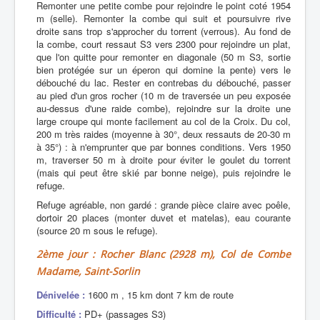
Remonter une petite combe pour rejoindre le point coté 1954
m (selle). Remonter la combe qui suit et poursuivre rive
droite sans trop s'approcher du torrent (verrous). Au fond de
la combe, court ressaut S3 vers 2300 pour rejoindre un plat,
que l'on quitte pour remonter en diagonale (50 m S3, sortie
bien protégée sur un éperon qui domine la pente) vers le
débouché du lac. Rester en contrebas du débouché, passer
au pied d'un gros rocher (10 m de traversée un peu exposée
au-dessus d'une raide combe), rejoindre sur la droite une
large croupe qui monte facilement au col de la Croix. Du col,
200 m très raides (moyenne à 30°, deux ressauts de 20-30 m
à 35°) : à n'emprunter que par bonnes conditions. Vers 1950
m, traverser 50 m à droite pour éviter le goulet du torrent
(mais qui peut être skié par bonne neige), puis rejoindre le
refuge.
Refuge agréable, non gardé : grande pièce claire avec poêle,
dortoir 20 places (monter duvet et matelas), eau courante
(source 20 m sous le refuge).
2ème jour : Rocher Blanc (2928 m), Col de Combe
Madame, Saint-Sorlin
Dénivelée :
1600 m , 15 km dont 7 km de route
Difficulté :
PD+ (passages S3)