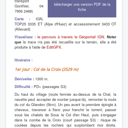
transport
télécharger une version PDF de la
Gonthier, 04
fiche
7956 2468)
Carte :
IGN,
TOP25 3335 ET (Alpe d'Huez) et accessoirement 3433 OT
(Allevard)
Visualisez :
le parcours à travers le Géoportail IGN
.
Noter
que
la trace n'a pas été recueillie sur le terrain, elle a été
produite à l'aide de
EditGPX
.
Itinéraire :
1er jour : Col de la Croix (2529 m)
Dénivelée :
1300 m.
Difficulté :
PD+ (passages S3)
Du haut du village (route fermée au-dessus de la Chal, la
navette peut accepter de monter jusque-là), remonter la route
du col du Glandon (5km). Un peu avant la première épingle à
cheveux, traverser à flanc pour franchir le torrent, passer
sous les chalets de Sous le Col d'en Haut, puis s'engager
dans la combe de la Croix (court passage S3) : risque de
coulées depuis les rochers qui surplombent rive droite.