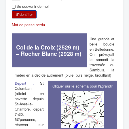
Se souvenir de moi
SKI DE RANDONNÉE
S'identifier
RANDONNÉE PÉDESTRE
Mot de passe perdu
RANDONNÉE SPORTIVE
Une grande et
belle boucle
Col de la Croix (2529 m)
en Belledonne.
– Rocher Blanc (2928 m)
On prévoyait
le samedi la
traversée du
Sambuis, la
météo en a décidé autrement (pluie, puis neige, brouillard)
Départ :
St
Cliquer sur le schéma pour l'agrandir
Colomban
(atteint en
navette depuis
St-Avre-la-
Chambre, départ
7h30,
6€/personne,
réserver sur