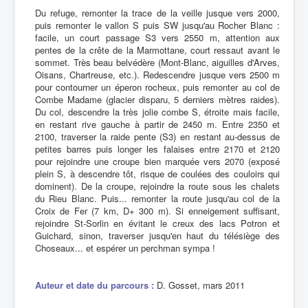
Du refuge, remonter la trace de la veille jusque vers 2000,
puis remonter le vallon S puis SW jusqu'au Rocher Blanc :
facile, un court passage S3 vers 2550 m, attention aux
pentes de la crête de la Marmottane, court ressaut avant le
sommet. Très beau belvédère (Mont-Blanc, aiguilles d'Arves,
Oisans, Chartreuse, etc.). Redescendre jusque vers 2500 m
pour contourner un éperon rocheux, puis remonter au col de
Combe Madame (glacier disparu, 5 derniers mètres raides).
Du col, descendre la très jolie combe S, étroite mais facile,
en restant rive gauche à partir de 2450 m. Entre 2350 et
2100, traverser la raide pente (S3) en restant au-dessus de
petites barres puis longer les falaises entre 2170 et 2120
pour rejoindre une croupe bien marquée vers 2070 (exposé
plein S, à descendre tôt, risque de coulées des couloirs qui
dominent). De la croupe, rejoindre la route sous les chalets
du Rieu Blanc. Puis... remonter la route jusqu'au col de la
Croix de Fer (7 km, D+ 300 m). Si enneigement suffisant,
rejoindre St-Sorlin en évitant le creux des lacs Potron et
Guichard, sinon, traverser jusqu'en haut du télésiège des
Choseaux... et espérer un perchman sympa !
Auteur et date du parcours :
D. Gosset, mars 2011