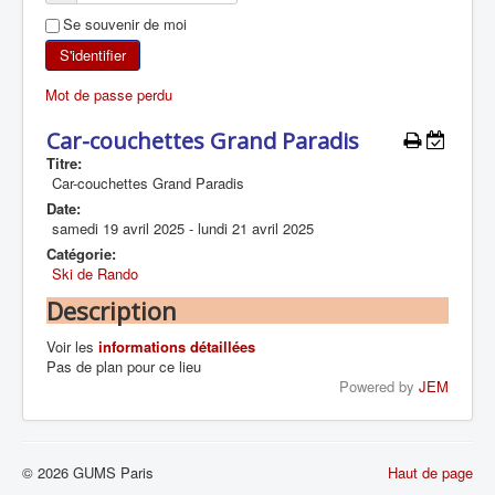
Se souvenir de moi
SKI DE RANDONNÉE
S'identifier
RANDONNÉE PÉDESTRE
Mot de passe perdu
RANDONNÉE SPORTIVE
Car-couchettes Grand Paradis
Titre:
Car-couchettes Grand Paradis
Date:
samedi 19 avril 2025
-
lundi 21 avril 2025
Catégorie:
Ski de Rando
Description
Voir les
informations détaillées
Pas de plan pour ce lieu
Powered by
JEM
© 2026 GUMS Paris
Haut de page