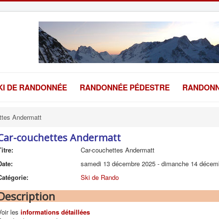
KI DE RANDONNÉE
RANDONNÉE PÉDESTRE
RANDONN
ttes Andermatt
Car-couchettes Andermatt
Titre:
Car-couchettes Andermatt
Date:
samedi 13 décembre 2025
-
dimanche 14 décem
Catégorie:
Ski de Rando
Description
Voir les
informations détaillées