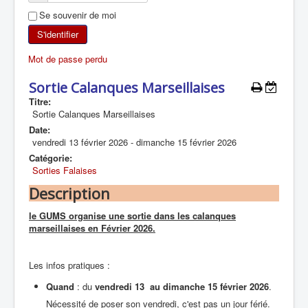
Se souvenir de moi
SKI DE RANDONNÉE
S'identifier
RANDONNÉE PÉDESTRE
Mot de passe perdu
RANDONNÉE SPORTIVE
Sortie Calanques Marseillaises
Titre:
Sortie Calanques Marseillaises
Date:
vendredi 13 février 2026
-
dimanche 15 février 2026
Catégorie:
Sorties Falaises
Description
le GUMS organise une sortie dans les calanques
marseillaises en Février 2026.
Les infos pratiques :
Quand
: du
vendredi 13 au dimanche 15 février 2026
.
Nécessité de poser son vendredi, c'est pas un jour férié.