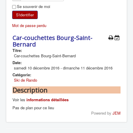
Se souvenir de moi
SKI DE RANDONNÉE
S'identifier
RANDONNÉE PÉDESTRE
Mot de passe perdu
RANDONNÉE SPORTIVE
Car-couchettes Bourg-Saint-
Bernard
Titre:
Car-couchettes Bourg-Saint-Bernard
Date:
samedi 10 décembre 2016
-
dimanche 11 décembre 2016
Catégorie:
Ski de Rando
Description
Voir les
informations détaillées
Pas de plan pour ce lieu
Powered by
JEM