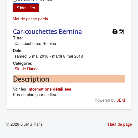
SKI DE RANDONNÉE
S'identifier
Mot de passe perdu
RANDONNÉE PÉDESTRE
Car-couchettes Bernina
RANDONNÉE SPORTIVE
Titre:
Car-couchettes Bernina
Date:
samedi 5 mai 2018
-
mardi 8 mai 2018
Catégorie:
Ski de Rando
Description
Voir les
informations détaillées
Pas de plan pour ce lieu
Powered by
JEM
© 2026 GUMS Paris
Haut de page