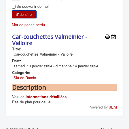
Se souvenir de moi
SKI DE RANDONNÉE
S'identifier
RANDONNÉE PÉDESTRE
Mot de passe perdu
RANDONNÉE SPORTIVE
Car-couchettes Valmeinier -
Valloire
Titre:
Car-couchettes Valmeinier - Valloire
Date:
samedi 13 janvier 2024
-
dimanche 14 janvier 2024
Catégorie:
Ski de Rando
Description
Voir les
informations détaillées
Pas de plan pour ce lieu
Powered by
JEM