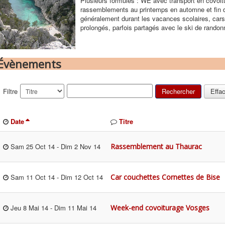
Plusieurs formules : WE avec transport en covoitura
rassemblements au printemps en automne et fin 
généralement durant les vacances scolaires, car
prolongés, parfois partagés avec le ski de randon
Évènements
Filtre
Rechercher
Effa
Date
Titre
Rassemblement au Thaurac
Sam 25 Oct 14
-
Dim 2 Nov 14
Car couchettes Cornettes de Bise
Sam 11 Oct 14
-
Dim 12 Oct 14
Week-end covoiturage Vosges
Jeu 8 Mai 14
-
Dim 11 Mai 14