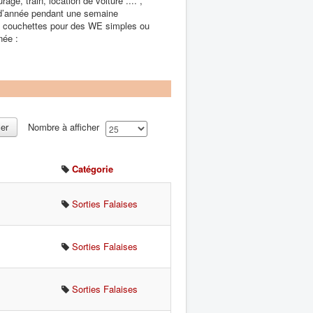
ge, train, location de voiture .... ,
d’année pendant une semaine
s couchettes pour des WE simples ou
née :
cer
Nombre à afficher
Catégorie
Sorties Falaises
Sorties Falaises
Sorties Falaises