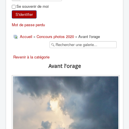
Se souvenir de moi
SKI DE RANDONNÉE
S'identifier
RANDONNÉE PÉDESTRE
Mot de passe perdu
RANDONNÉE SPORTIVE
Accueil
»
Concours photos 2020
» Avant l'orage
Revenir à la catégorie
Avant l'orage