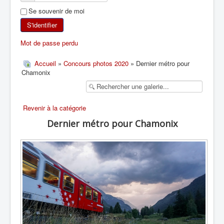
Se souvenir de moi
SKI DE RANDONNÉE
S'identifier
RANDONNÉE PÉDESTRE
Mot de passe perdu
RANDONNÉE SPORTIVE
Accueil
»
Concours photos 2020
» Dernier métro pour
Chamonix
Revenir à la catégorie
Dernier métro pour Chamonix