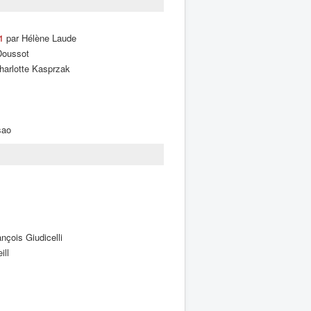
1
par Hélène Laude
Doussot
harlotte Kasprzak
sao
nçois Giudicelli
ill