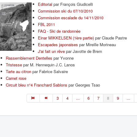
Editorial
par François Giudicelli
Commission ski du 07/10/2010
Commission escalade du 14/11/2010
FBL 2011
FAQ - Ski de randonnée
Einar MIKKELSEN (1ère partie)
par Claude Pastre
Escapades japonaises
par Mireille Morineau
J'ai fait un rêve
par Javotte de Brem
Rassemblement Dentelles
par Yvonne
Tristesse
par M. Hennequin J.C. Lanos
Tarte au citron
par Fabrice Salvaire
Carnet rose
Circuit bleu n°4 Franchard Sablons
par Georges Tsao
3
4
...
6
7
8
9
...