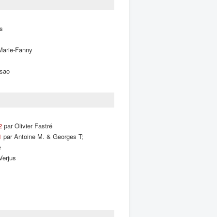
s
 Marie-Fanny
sao
2
par Olivier Fastré
1
par Antoine M. & Georges T;
e
Verjus