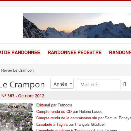
KI DE RANDONNÉE
RANDONNÉE PÉDESTRE
RANDONN
Revue Le Crampon
Le Crampon
N° 363 - Octobre 2012
Editorial
par François
Compte-rendu du CD
par Hélène Laude
Compte-rendu de la commission ski
par Samuel Ronaye
Escalade à Taghia
par François Giudicelli
L'escalade moderne à Taghia
par Alexis Loireau