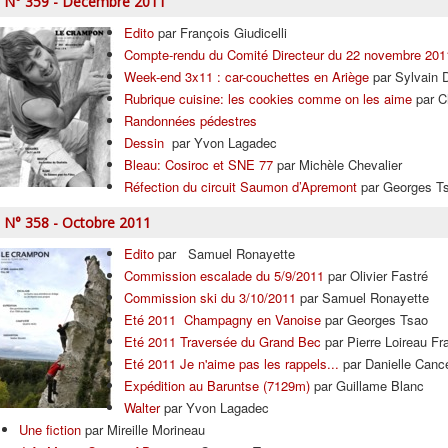
N° 359 - Décembre 2011
Edito
par François Giudicelli
Compte-rendu du Comité Directeur du 22 novembre 201
Week-end 3x11 : car-couchettes en Ariège
par Sylvain 
Rubrique cuisine: les cookies comme on les aime
par C
Randonnées pédestres
Dessin
par Yvon Lagadec
Bleau: Cosiroc et SNE 77
par Michèle Chevalier
Réfection du circuit Saumon d’Apremont
par Georges T
N° 358 - Octobre 2011
Edito
par Samuel Ronayette
Commission escalade du 5/9/2011
par Olivier Fastré
Commission ski du 3/10/2011
par Samuel Ronayette
Eté 2011 Champagny en Vanoise
par Georges Tsao
Eté 2011 Traversée du Grand Bec
par Pierre Loireau Fra
Eté 2011 Je n'aime pas les rappels...
par Danielle Cance
Expédition au Baruntse (7129m)
par Guillame Blanc
Walter
par Yvon Lagadec
Une fiction
par Mireille Morineau