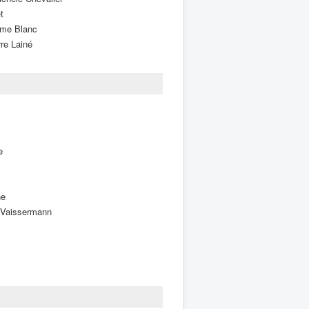
t
ume Blanc
re Lainé
e
ne
 Vaissermann