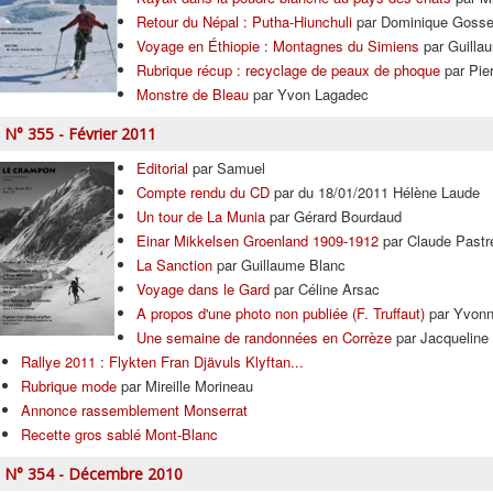
Retour du Népal : Putha-Hiunchuli
par Dominique Gosse
Voyage en Éthiopie : Montagnes du Simiens
par Guilla
Rubrique récup : recyclage de peaux de phoque
par Pier
Monstre de Bleau
par Yvon Lagadec
N° 355 - Février 2011
Editorial
par Samuel
Compte rendu du CD
par du 18/01/2011 Hélène Laude
Un tour de La Munia
par Gérard Bourdaud
Einar Mikkelsen Groenland 1909-1912
par Claude Pastr
La Sanction
par Guillaume Blanc
Voyage dans le Gard
par Céline Arsac
A propos d'une photo non publiée (F. Truffaut)
par Yvon
Une semaine de randonnées en Corrèze
par Jacqueline
Rallye 2011 : Flykten Fran Djävuls Klyftan...
Rubrique mode
par Mireille Morineau
Annonce rassemblement Monserrat
Recette gros sablé Mont-Blanc
N° 354 - Décembre 2010