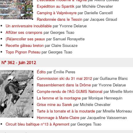
Expédition au Spantik
par Michèle Chevalier
Camping à Valpréveyre
par Danielle Canceill
Randonnée dans le Tessin
par Jacques Giraud
Un anniversaire inoubliable
par Yvonne Delarue
Affûter ses crampons
par Georges Tsao
(Ré)encoller ses peaux
par Samuel Ronayette
Recette gâteau breton
par Claire Soucaze
Topo Pignon Poteau
par Georges Tsao
N° 362 - Juin 2012
Édito
par Émilie Peres
Commission ski du 31 mai 2012
par Guillaume Blanc
Rassemblement dans la Drôme
par Yvonne Delarue
Compte-rendu de l'AG GUMS National
par Mireille Mori
La femme et la montagne
par Monique Hennequin
Grise mine au Sarek
par Michèle Chevalier
Tarte à la tomate et à la moutarde
par Mireille Morineau
Hommage à Marie-Claire
par Jacqueline Vaisserman
Circuit bleu baltique n°13 à Apremont
par Georges Tsao