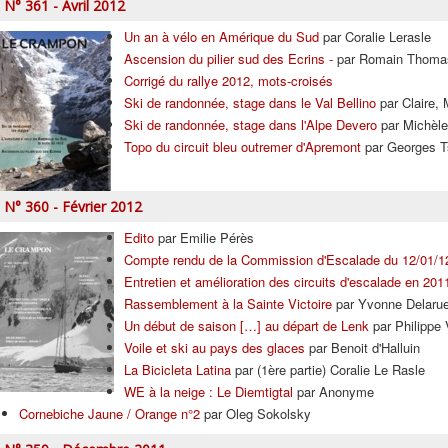
N° 361 - Avril 2012
Un an à vélo en Amérique du Sud
par Coralie Lerasle
Ascension du pilier sud des Ecrins -
par Romain Thoma
Corrigé du rallye 2012, mots-croisés
Ski de randonnée, stage dans le Val Bellino
par Claire,
Ski de randonnée, stage dans l'Alpe Devero
par Michèle
Topo du circuit bleu outremer d'Apremont
par Georges T
N° 360 - Février 2012
Edito
par Emilie Pérès
Compte rendu de la Commission d'Escalade du 12/01/1
Entretien et amélioration des circuits d'escalade en 201
Rassemblement à la Sainte Victoire
par Yvonne Delaru
Un début de saison […] au départ de Lenk
par Philippe 
Voile et ski au pays des glaces
par Benoit d'Halluin
La Bicicleta Latina
par (1ère partie) Coralie Le Rasle
WE à la neige : Le Diemtigtal
par Anonyme
Cornebiche Jaune / Orange n°2
par Oleg Sokolsky