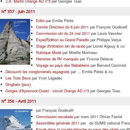
J.A. Martin Orange AD n°3
par Georges Tsao
N° 357 - Juin 2011
Edito
par Emilie Pérès
Comité Directeur du 8 juin 2011
par François Giudicelli
Commission ski du 24 mai 2011
par Laura Vassilev
Expe(R)dition au Grand Paradis
par Philippe Verjus
Stage d'initiation ski de rando
par Lionel Aigouy & co
Rubrique Mode
par Mireille Morineau
Histoires de RV manqués
par Yvonne Delarue
Voyage au pays des Nabatéens
par Bernard Commiot
Découvrir les conglomérats espagnols
par … Emilie Pérès & co
Les Trois Becs
par Yvon Lagadec
Dingbats (jeux)
Gorges d’Apremont-Ouest - circuit Orange AD n°3
par Georges Tsao
N° 356 - Avril 2011
par François Giudicelli
Commission escalade
par mars 2011 Olivier Fastré
Assemblée générale 2011
par du GUMS national Franço
Kayak dans la poudre blanche au pays des chats
par Mi