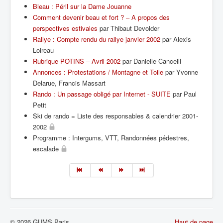
Bleau : Péril sur la Dame Jouanne
Comment devenir beau et fort ? – A propos des
perspectives estivales
par Thibaut Devolder
Rallye : Compte rendu du rallye janvier 2002
par Alexis
Loireau
Rubrique POTINS – Avril 2002
par Danielle Canceill
Annonces : Protestations / Montagne et Toile
par Yvonne
Delarue, Francis Massart
Rando : Un passage obligé par Internet - SUITE
par Paul
Petit
Ski de rando = Liste des responsables & calendrier 2001-
2002
Programme : Intergums, VTT, Randonnées pédestres,
escalade
© 2026 GUMS Paris
Haut de page