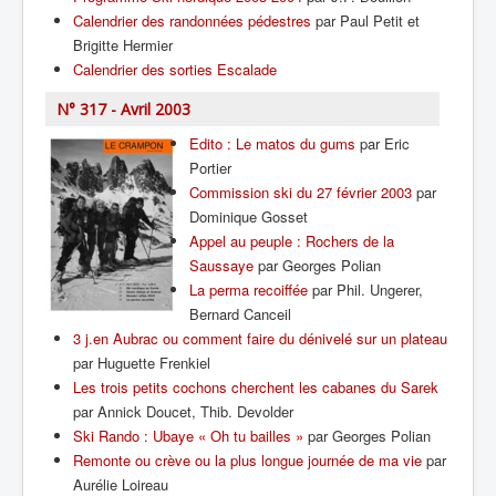
Calendrier des randonnées pédestres
par Paul Petit et
Brigitte Hermier
Calendrier des sorties Escalade
N° 317 - Avril 2003
Edito : Le matos du gums
par Eric
Portier
Commission ski du 27 février 2003
par
Dominique Gosset
Appel au peuple : Rochers de la
Saussaye
par Georges Polian
La perma recoiffée
par Phil. Ungerer,
Bernard Canceil
3 j.en Aubrac ou comment faire du dénivelé sur un plateau
par Huguette Frenkiel
Les trois petits cochons cherchent les cabanes du Sarek
par Annick Doucet, Thib. Devolder
Ski Rando : Ubaye « Oh tu bailles »
par Georges Polian
Remonte ou crève ou la plus longue journée de ma vie
par
Aurélie Loireau