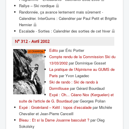
Rallye – Ski nordique
Randonnée, ça avance lentement mais sûrement -
Calendrier. InterGums : Calendrier par Paul Petit et Brigitte
Hermier
Escalade - Sorties : Calendrier des sorties de cet hiver
N° 312 - Avril 2002
Edito
par Éric Portier
Compte rendu de la Commission Ski du
13/03/2002
par Dominique Gosset
La pratique de l’Alpinisme au GUMS de
Paris
par Yvon Lagadec
Ski de rando : Ski de rando à
Dormillouse
par Gérard Bourdaud
Expé : Oh... Céano Nox (Kerguelen) et
suite de l'article de G. Bourdaud
par Georges Polian
Expé : Groënland – Kétil : topos d’escalade
par Michèle
Chevalier et Jean-Pierre Canceill
Bleau : Et si la Dame Jouanne basculait ?
par Oleg
Sokolsky