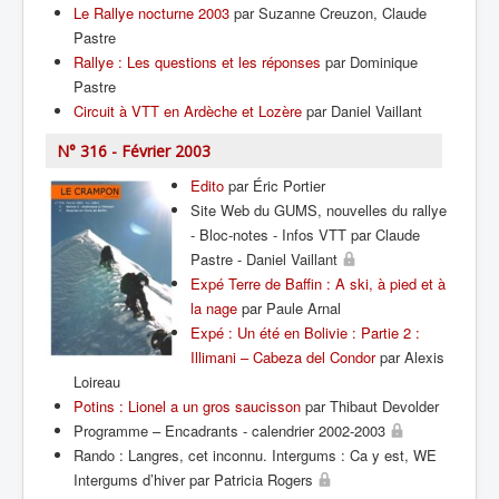
Le Rallye nocturne 2003
par Suzanne Creuzon, Claude
Pastre
Rallye : Les questions et les réponses
par Dominique
Pastre
Circuit à VTT en Ardèche et Lozère
par Daniel Vaillant
N° 316 - Février 2003
Edito
par Éric Portier
Site Web du GUMS, nouvelles du rallye
- Bloc-notes - Infos VTT par Claude
Pastre - Daniel Vaillant
Expé Terre de Baffin : A ski, à pied et à
la nage
par Paule Arnal
Expé : Un été en Bolivie : Partie 2 :
Illimani – Cabeza del Condor
par Alexis
Loireau
Potins : Lionel a un gros saucisson
par Thibaut Devolder
Programme – Encadrants - calendrier 2002-2003
Rando : Langres, cet inconnu. Intergums : Ca y est, WE
Intergums d’hiver par Patricia Rogers