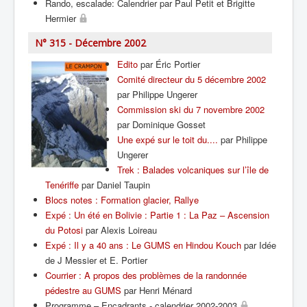
Rando, escalade: Calendrier par Paul Petit et Brigitte
Hermier
N° 315 - Décembre 2002
Edito
par Éric Portier
Comité directeur du 5 décembre 2002
par Philippe Ungerer
Commission ski du 7 novembre 2002
par Dominique Gosset
Une expé sur le toit du....
par Philippe
Ungerer
Trek : Balades volcaniques sur l’île de
Tenériffe
par Daniel Taupin
Blocs notes : Formation glacier, Rallye
Expé : Un été en Bolivie : Partie 1 : La Paz – Ascension
du Potosi
par Alexis Loireau
Expé : Il y a 40 ans : Le GUMS en Hindou Kouch
par Idée
de J Messier et E. Portier
Courrier : A propos des problèmes de la randonnée
pédestre au GUMS
par Henri Ménard
Programme – Encadrants - calendrier 2002-2003