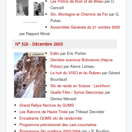
Les Potins de Buis et de Bleau
par D.
Canceill
Ski, Montagne et Chemins de Fer
par G.
Polian
Assemblée Générale du 21 octobre 2005
par Rapport Moral
N° 320 - Décembre 2003
Edito
par Eric Portier
Dernière aventure Bolivienne (Hayna
Potosi)
par Alexis Loireau
Le huit du VISO et du Rubren
par Gérard
Bourdaud
Ski de rando en Suisse : Leckihorn
Quelle Fête / Sylvie Descomps
par
Denise Ménard
Grand Rallye Nocture du GUMS
Les Balcons de Haute Tinée
par Thibaut Devolder
Encadrants GUMS ski de randonnée
Programme prévisionnel des cars-couchettes
Programme Ski nordique 2003-2004
par J.P. Bouillon