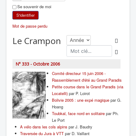
Se souvenir de moi
SKI DE RANDONNÉE
S'identifier
RANDONNÉE PÉDESTRE
Mot de passe perdu
RANDONNÉE SPORTIVE
Le Crampon
N° 333 - Octobre 2006
Comité directeur 15 juin 2006 -
Rassemblement d'été au Grand Paradis
Petite course dans le Grand Paradis (via
Locatelli)
par P. Loirot
Bolivie 2005 : une expé magique
par G.
Hoang
Toubkal, face nord en solitaire
par Ph.
Le Port
A vélo dans les cols alpins
par J. Baudry
Traversée du Jura à VTT
par D. Vaillant