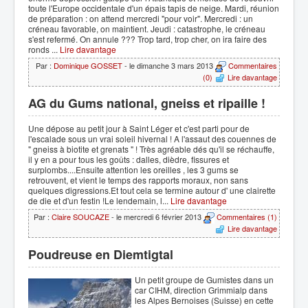
toute l'Europe occidentale d'un épais tapis de neige. Mardi, réunion
de préparation : on attend mercredi "pour voir". Mercredi : un
créneau favorable, on maintient. Jeudi : catastrophe, le créneau
s'est refermé. On annule ??? Trop tard, trop cher, on ira faire des
ronds ...
Lire davantage
Par :
Dominique GOSSET
- le dimanche 3 mars 2013
Commentaires
(0)
Lire davantage
AG du Gums national, gneiss et ripaille !
Une dépose au petit jour à Saint Léger et c'est parti pour de
l'escalade sous un vrai soleil hivernal ! A l'assaut des couennes de
" gneiss à biotite et grenats " ! Très agréable dés qu'il se réchauffe,
il y en a pour tous les goûts : dalles, dièdre, fissures et
surplombs....Ensuite attention les oreilles , les 3 gums se
retrouvent, et vient le temps des rapports moraux, non sans
quelques digressions.Et tout cela se termine autour d' une clairette
de die et d'un festin !Le lendemain, l...
Lire davantage
Par :
Claire SOUCAZE
- le mercredi 6 février 2013
Commentaires (1)
Lire davantage
Poudreuse en Diemtigtal
Un petit groupe de Gumistes dans un
car CIHM, direction Grimmialp dans
les Alpes Bernoises (Suisse) en cette