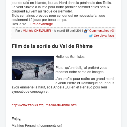
jour de raid en Islande, tout au Nord dans la péninsule des Trolls.
Le vent s'invite à la fête pour notre premier sommet et les peaux
claquent au vent au risque de s'envoler.
Trois semaines prévues pour ce tour qui ne nécessiterait que
seulement 12 jours par beau temps.
Dès le tro...
Lire davantage
Par :
Michèle CHEVALIER
- le mardi 15 avril 2014
Commentaires (0)
Lire davantage
Film de la sortie du Val de Rhème
Hello les Gumistes,
Plutot qu'un récit, j'ai préféré vous
raconter notre sortie en images.
J'en profite pour redire un grand merci
à Jean Pierre et Dominique pour nous
avoir emmené la haut, et à Angela ,Julien et Renaud pour leur
sympatique compagnie.
http://www.zapiks.fr/gums-val-de-rhme.html
Enjoy,
Mathieu Ferracin.{jcomments on}