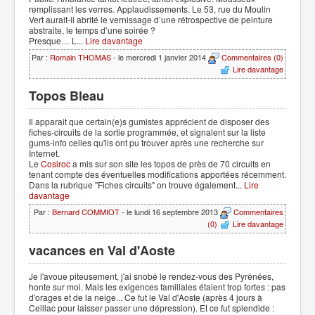
remplissant les verres. Applaudissements. Le 53, rue du Moulin
Vert aurait-il abrité le vernissage d’une rétrospective de peinture
abstraite, le temps d’une soirée ?
Presque… L...
Lire davantage
Par :
Romain THOMAS
- le mercredi 1 janvier 2014
Commentaires (0)
Lire davantage
Topos Bleau
Il apparait que certain(e)s gumistes apprécient de disposer des
fiches-circuits de la sortie programmée, et signalent sur la liste
gums-info celles qu'ils ont pu trouver après une recherche sur
Internet.
Le
Cosiroc
a mis sur son site les topos de près de 70 circuits en
tenant compte des éventuelles modifications apportées récemment.
Dans la rubrique "Fiches circuits" on trouve également...
Lire
davantage
Par :
Bernard COMMIOT
- le lundi 16 septembre 2013
Commentaires
(0)
Lire davantage
vacances en Val d'Aoste
Je l'avoue piteusement, j'ai snobé le rendez-vous des Pyrénées,
honte sur moi. Mais les exigences familiales étaient trop fortes : pas
d'orages et de la neige... Ce fut le Val d'Aoste (après 4 jours à
Ceillac pour laisser passer une dépression). Et ce fut splendide :