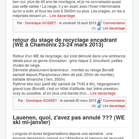
ben oui, plus de 40 ans de montagne, et je ne connaissais quasi
pas cette vallée ! La neige, il y en avait, avec l'hiver interminable
qu'on a subi, et tous les cols à 3000m ou plus. Les orages, on les a
méprisés devant un...
Lire davantage
Par :
Dominique GOSSET
- le vendredi 16 août 2013
Commentaires
(1)
Lire davantage
retour du stage de recyclage encadrant
(WE à Chamonix 23-24 mars 2013)
Retour d'un WE de recyclage, qui s'est déroulé dans une ambiance
idéale pour ce genre d'occasion : gros risque 3, brouillard, petites
chutes de neige.
Dénivelé absolument faramineux : montée au refuge Bonatti
samedi depuis Planpincieux (4km de plat, 250m de montée),
ballade dimanche (1km, 350m)
Rythme très cool (petit déj' samedi de 7h30 à 9h), hégergement
grand luxe (Bonatti, c'est un hôtel d'altitude, bar, bière pression,
cozy au possible, et en plus une bande d'un...
Lire davantage
Par :
Dominique GOSSET
- le samedi 30 mars 2013
Commentaires
(4)
Lire davantage
Lauenen, quoi, z'avez pas annulé ??? (WE
ski mi-janvier)
Longues et dures tergiversations depuis une semaine : une
énorme dépression galope sur l'Atlantique et menace de recouvrir