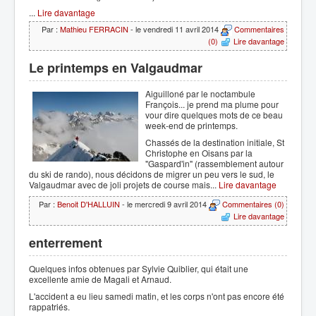
...
Lire davantage
Par :
Mathieu FERRACIN
- le vendredi 11 avril 2014
Commentaires
(0)
Lire davantage
Le printemps en Valgaudmar
Aiguilloné par le noctambule
François... je prend ma plume pour
vour dire quelques mots de ce beau
week-end de printemps.
Chassés de la destination initiale, St
Christophe en Oisans par la
"Gaspard'in" (rassemblement autour
du ski de rando), nous décidons de migrer un peu vers le sud, le
Valgaudmar avec de joli projets de course mais...
Lire davantage
Par :
Benoit D'HALLUIN
- le mercredi 9 avril 2014
Commentaires (0)
Lire davantage
enterrement
Quelques infos obtenues par Sylvie Quiblier, qui était une
excellente amie de Magali et Arnaud.
L'accident a eu lieu samedi matin, et les corps n'ont pas encore été
rappatriés.