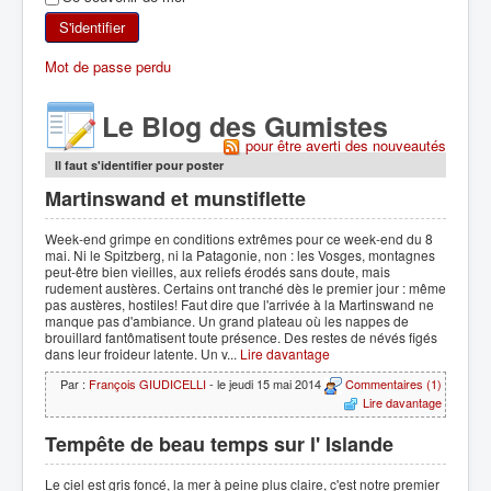
SKI DE RANDONNÉE
S'identifier
Mot de passe perdu
RANDONNÉE PÉDESTRE
Le Blog des Gumistes
RANDONNÉE SPORTIVE
pour être averti des nouveautés
Il faut s'identifier pour poster
Martinswand et munstiflette
Week-end grimpe en conditions extrêmes pour ce week-end du 8
mai. Ni le Spitzberg, ni la Patagonie, non : les Vosges, montagnes
peut-être bien vieilles, aux reliefs érodés sans doute, mais
rudement austères. Certains ont tranché dès le premier jour : même
pas austères, hostiles! Faut dire que l'arrivée à la Martinswand ne
manque pas d'ambiance. Un grand plateau où les nappes de
brouillard fantômatisent toute présence. Des restes de névés figés
dans leur froideur latente. Un v...
Lire davantage
Par :
François GIUDICELLI
- le jeudi 15 mai 2014
Commentaires (1)
Lire davantage
Tempête de beau temps sur l' Islande
Le ciel est gris foncé, la mer à peine plus claire, c'est notre premier