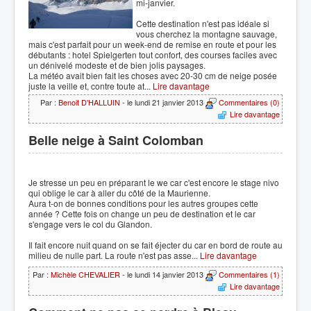
mi-janvier.
Cette destination n'est pas idéale si
vous cherchez la montagne sauvage,
mais c'est parfait pour un week-end de remise en route et pour les
débutants : hotel Spielgerten tout confort, des courses faciles avec
un dénivelé modeste et de bien jolis paysages.
La météo avait bien fait les choses avec 20-30 cm de neige posée
juste la veille et, contre toute at...
Lire davantage
Par :
Benoit D'HALLUIN
- le lundi 21 janvier 2013
Commentaires (0)
Lire davantage
Belle neige à Saint Colomban
Je stresse un peu en préparant le we car c'est encore le stage nivo
qui oblige le car à aller du côté de la Maurienne.
Aura t-on de bonnes conditions pour les autres groupes cette
année ? Cette fois on change un peu de destination et le car
s'engage vers le col du Glandon.
Il fait encore nuit quand on se fait éjecter du car en bord de route au
milieu de nulle part. La route n'est pas asse...
Lire davantage
Par :
Michèle CHEVALIER
- le lundi 14 janvier 2013
Commentaires (1)
Lire davantage