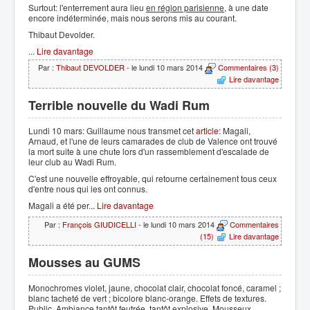
Surtout: l'enterrement aura lieu
en région parisienne
, à une date
encore indéterminée, mais nous serons mis au courant.
Thibaut Devolder.
...
Lire davantage
Par :
Thibaut DEVOLDER
- le lundi 10 mars 2014
Commentaires (3)
Lire davantage
Terrible nouvelle du Wadi Rum
Lundi 10 mars: Guillaume nous transmet cet
article
: Magali,
Arnaud, et l'une de leurs camarades de club de Valence ont trouvé
la mort suite à une chute lors d'un rassemblement d'escalade de
leur club au Wadi Rum.
C'est une nouvelle effroyable, qui retourne certainement tous ceux
d'entre nous qui les ont connus.
Magali a été per...
Lire davantage
Par :
François GIUDICELLI
- le lundi 10 mars 2014
Commentaires
(15)
Lire davantage
Mousses au GUMS
Monochromes violet, jaune, chocolat clair, chocolat foncé, caramel ;
blanc tacheté de vert ; bicolore blanc-orange. Effets de textures.
Public. Ambiance tantôt feutrée, tantôt explosive. Mousseux