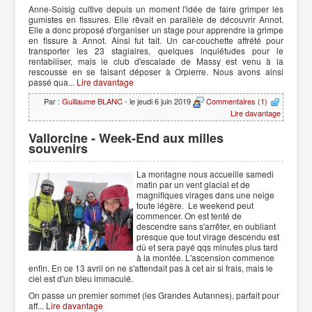
Anne-Soisig cultive depuis un moment l'idée de faire grimper les
gumistes en fissures. Elle rêvait en parallèle de découvrir Annot.
Elle a donc proposé d'organiser un stage pour apprendre la grimpe
en fissure à Annot. Ainsi fut fait. Un car-couchette affrété pour
transporter les 23 stagiaires, quelques inquiétudes pour le
rentabiliser, mais le club d'escalade de Massy est venu à la
rescousse en se faisant déposer à Orpierre. Nous avons ainsi
passé qua...
Lire davantage
Par :
Guillaume BLANC
- le jeudi 6 juin 2019
Commentaires (1)
Lire davantage
Vallorcine - Week-End aux milles
souvenirs
La montagne nous accueille samedi
matin par un vent glacial et de
magnifiques virages dans une neige
toute légère. Le weekend peut
commencer. On est tenté de
descendre sans s'arrêter, en oubliant
presque que tout virage descendu est
dû et sera payé qqs minutes plus tard
à la montée. L'ascension commence
enfin. En ce 13 avril on ne s'attendait pas à cet air si frais, mais le
ciel est d'un bleu immaculé.
On passe un premier sommet (les Grandes Autannes), parfait pour
aff...
Lire davantage