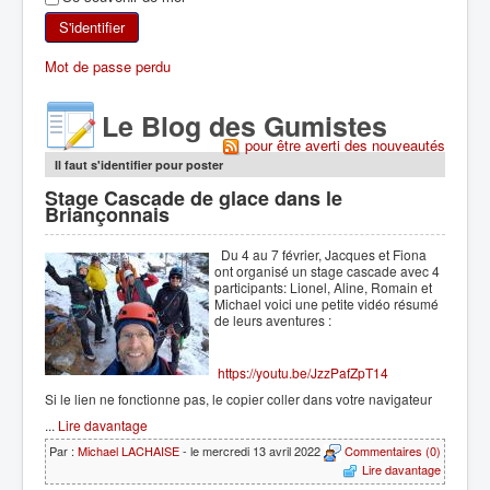
SKI DE RANDONNÉE
S'identifier
Mot de passe perdu
RANDONNÉE PÉDESTRE
Le Blog des Gumistes
RANDONNÉE SPORTIVE
pour être averti des nouveautés
Il faut s'identifier pour poster
Stage Cascade de glace dans le
Briançonnais
Du 4 au 7 février, Jacques et Fiona
ont organisé un stage cascade avec 4
participants: Lionel, Aline, Romain et
Michael voici une petite vidéo résumé
de leurs aventures :
https://youtu.be/JzzPafZpT14
Si le lien ne fonctionne pas, le copier coller dans votre navigateur
...
Lire davantage
Par :
Michael LACHAISE
- le mercredi 13 avril 2022
Commentaires (0)
Lire davantage