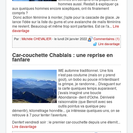
hommes aussi. Restait à expliquer ça
aux quelques hommes encore sceptiques, ont-ils finalement
compris ?
Donc action féminine à monter, j'opte pour la cascade de glace. Je
lance l'idée sur la liste du gums et une avalanche de mails féminins
me revient. Beaucoup et même trop sont partantes. Est ce l'a...
Lire
davantage
Par :
Michèle CHEVALIER
- le lundi 24 janvier 2022
Commentaires (1)
Lire davantage
Car-couchette Chablais : une reprise en
fanfare
WE automne traditionnel. Une fois
n'est pas coutume (mais on y prend
goût), un bobo au pouce m'interdisant
la grimpe, je randonne... Divaguant sur
la carte quelques temps auparavant,
j'avais imaginé une boucle
Abondance- dent d'Oche. Dénivelé
raisonnable (que Benoit avec ses
outils pointus va quelque peu
démentir), kilométrage honnête... ça intéresse quelques-uns, on se
retrouve à 7 pour tenter l'aventure.
Denfert vendredi soir : le premier car-couchette depuis une éternit...
Lire davantage