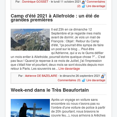
Par :
Dominique GOSSET
- le lundi 11 octobre 2021
Commentaires
(2)
Lire davantage
Camp d'été 2021 à Ailefroide : un été de
grandes premières
Il est 23h en ce dimanche 12
Septembre et je regarde mes mails
avant de dormir. Je vois un mail de
François : Objet : Retour du Camp
d'été, "ça pourrait être sympa de faire
un post sur le blog ... Peut-être
qu'Adrienne, qui a vu le Gums défiler
un mois entier à Ailefroide, pourrait écrire quelque chose ?"... C'est
pas faux ! Quand je repense à ce mois de Juillet, j'ai l'impression
que c'était hier et pourtant, deux mois se sont écoulés depuis mon
retour à Paris. Les souvenirs se...
Lire davantage
Par :
Adrienne DE BAZELAIRE
- le dimanche 26 septembre 2021
Commentaires (0)
Lire davantage
Week-end dans le Très Beaufortain
Après un voyage en voiture sans
encombre où nous n'avons pas vu
l'ombre d'une voiture de police à partir
de 20h (pourtant, nous bravons le
couvre feu...), nous arrivons à Arêches