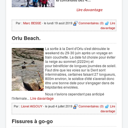
la continuité des 4...

			Lire davantage		
Par :
Marc BESSE
- le lundi 19 août 2019
Commentaires (0)
Lire
davantage
Orlu Beach.
La sortie à la Dent d'Orlu s'est déroulée le
weekend du 29-30 juin après un voyage en
train couchette. La date fut choisie pour éviter
la neige au sommet (2222m) et
pour bénéficier de longues journées de soleil.
Faut dire que les voies sur la Dent sont
interminables, certaines faisant 27 longueurs,
800m environ, le solstice d'été s'averait donc
être une bonne date pour s'engager dans de
trépidantes envolées.
Nous n'avions cependant pas anticipé
l'infernale...
Lire davantage
Par :
Lionel AIGOUY
- le jeudi 4 juillet 2019
Commentaires (0)
Lire
davantage
Fissures à go-go