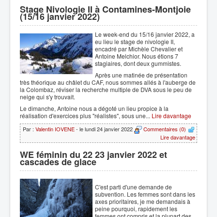
Stage Nivologie II à Contamines-Montjoie
(15/16 janvier 2022)
Le week-end du 15/16 janvier 2022, a
eu lieu le stage de nivologie II,
encadré par Michèle Chevalier et
Antoine Melchior. Nous étions 7
stagiaires, dont deux gummistes.
Après une matinée de présentation
très théorique au châlet du CAF, nous sommes allés à l'auberge de
la Colombaz, réviser la recherche multiple de DVA sous le peu de
neige qui s'y trouvait.
Le dimanche, Antoine nous a dégoté un lieu propice à la
réalisation d'exercices plus "réalistes", sous une...
Lire davantage
Par :
Valentin IOVENE
- le lundi 24 janvier 2022
Commentaires (0)
Lire davantage
WE féminin du 22 23 janvier 2022 et
cascades de glace
C'est parti d'une demande de
subvention. Les femmes sont dans les
axes prioritaires, je me demandais à
peine pourquoi, rapidement les
femmes ont compris et la plupart des