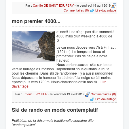
Par :
Camille DE SAINT EXUPÉRY
- le vendredi 19 avril 2019
Commentaires (0)
Lire davantage
mon premier 4000...
et non!! il ne s'agit pas d'un sommet à
4000 mais d'un weekend à 4000 de
D+
Le car nous dépose vers 7h à Finhaut
(1301 m). Le temps est beau et
prometteur. Pas de neige à notre
hauteur.
Nous partons sacs et skis sur le dos
vers le barrage d’Emosson. Rapidement nous quittons la route
pour les chemins. Dans ski de randonnée il y a aussi randonnée!
Nous dépassons le hameau “la Léchère”, la neige se fait moins
éparse puis vers 1700m. Nous chaussons enfin nos sk...
Lire
davantage
Par :
Emeric FROTIER
- le vendredi 19 avril 2019
Commentaires (0)
Lire davantage
Ski de rando en mode contemplatif
Petit bilan de la désorm
ais traditionelle semaine dite
"contemplative"