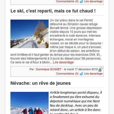
Commentaires (0)
Lire davantage
Le ski, c'est reparti, mais ce fut chaud !
Un car prévu dans le val Ferret,
détourné au Simplon cause refuge
Bonatti fermé. Une grosse dépression
visible depuis 10 jours qui met les
encadrants à rude épreuve. Intenses
échanges, moral en montagnes
russes, on se décide pour le Queyras :
même par risque 4, on peut s'amuser,
et en début de saison, les ambitions
sont limitées et il faut garder du temps pour les exercices DVA. Et...
trouver des hébergements à 3 jours du départ pour 38 personnes.
Ce sera le val d'Azur à Molin...
Lire davantage
Par :
Dominique GOSSET
- le mardi 17 décembre 2019
Commentaires (0)
Lire davantage
Névache: un rêve de jeunes
Article longtemps porté disparu, il 
a finalement pu être exhumé du 
dépotoir numérique qui me tient 
lieu de desktop. Avec un peu de 
retard donc, un article à lire dans 