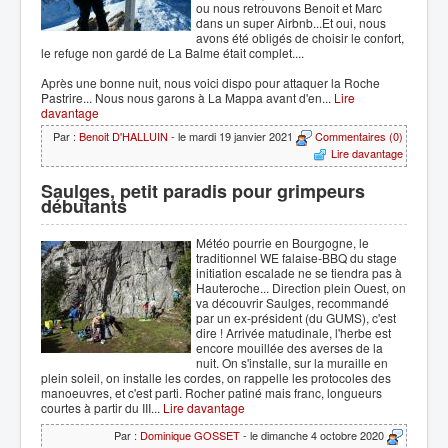
ou nous retrouvons Benoit et Marc
dans un super Airbnb...Et oui, nous
avons été obligés de choisir le confort,
le refuge non gardé de La Balme était complet....
Après une bonne nuit, nous voici dispo pour attaquer la Roche
Pastrire... Nous nous garons à La Mappa avant d'en...
Lire
davantage
Par :
Benoit D'HALLUIN
- le mardi 19 janvier 2021
Commentaires (0)
Lire davantage
Saulges, petit paradis pour grimpeurs
débutants
Météo pourrie en Bourgogne, le
traditionnel WE falaise-BBQ du stage
initiation escalade ne se tiendra pas à
Hauteroche... Direction plein Ouest, on
va découvrir Saulges, recommandé
par un ex-président (du GUMS), c'est
dire ! Arrivée matudinale, l'herbe est
encore mouillée des averses de la
nuit. On s'installe, sur la muraille en
plein soleil, on installe les cordes, on rappelle les protocoles des
manoeuvres, et c'est parti. Rocher patiné mais franc, longueurs
courtes à partir du III...
Lire davantage
Par :
Dominique GOSSET
- le dimanche 4 octobre 2020