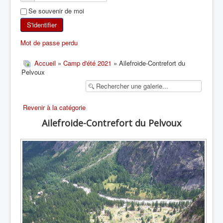
Se souvenir de moi
SKI DE RANDONNÉE
S'identifier
RANDONNÉE PÉDESTRE
Mot de passe perdu
RANDONNÉE SPORTIVE
Accueil
»
Camp d'été 2021
» Ailefroide-Contrefort du
Pelvoux
Revenir à la catégorie
Ailefroide-Contrefort du Pelvoux