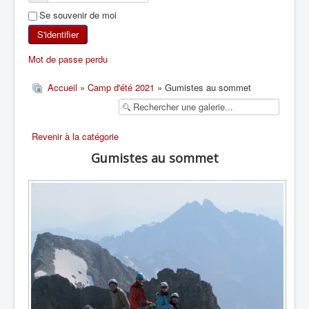
Se souvenir de moi
SKI DE RANDONNÉE
S'identifier
RANDONNÉE PÉDESTRE
Mot de passe perdu
RANDONNÉE SPORTIVE
Accueil
»
Camp d'été 2021
» Gumistes au sommet
Revenir à la catégorie
Gumistes au sommet