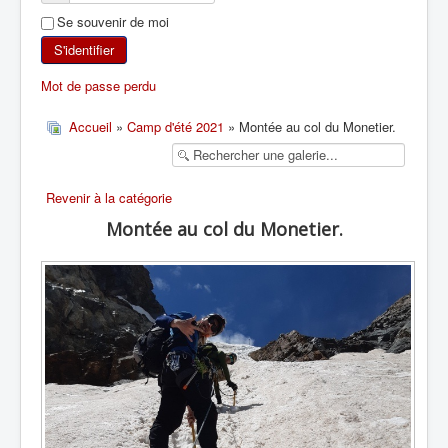
Se souvenir de moi
SKI DE RANDONNÉE
S'identifier
RANDONNÉE PÉDESTRE
Mot de passe perdu
RANDONNÉE SPORTIVE
Accueil
»
Camp d'été 2021
» Montée au col du Monetier.
Revenir à la catégorie
Montée au col du Monetier.