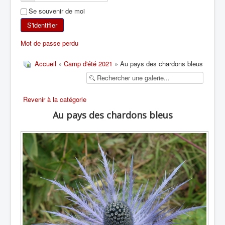
Se souvenir de moi
SKI DE RANDONNÉE
S'identifier
RANDONNÉE PÉDESTRE
Mot de passe perdu
RANDONNÉE SPORTIVE
Accueil
»
Camp d'été 2021
» Au pays des chardons bleus
Revenir à la catégorie
Au pays des chardons bleus