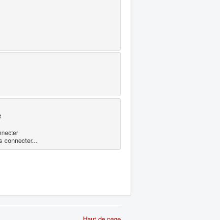
e
nnecter
s connecter...
Haut de page