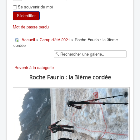
Se souvenir de moi
SKI DE RANDONNÉE
S'identifier
RANDONNÉE PÉDESTRE
Mot de passe perdu
RANDONNÉE SPORTIVE
Accueil
»
Camp d'été 2021
» Roche Faurio : la 3ième
cordée
Revenir à la catégorie
Roche Faurio : la 3ième cordée