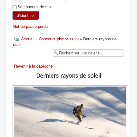
Se souvenir de moi
SKI DE RANDONNÉE
S'identifier
RANDONNÉE PÉDESTRE
Mot de passe perdu
RANDONNÉE SPORTIVE
Accueil
»
Concours photos 2022
» Derniers rayons de
soleil
Revenir à la catégorie
Derniers rayons de soleil