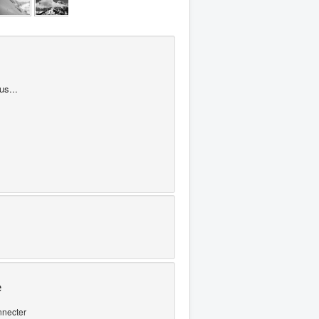
us...
e
nnecter