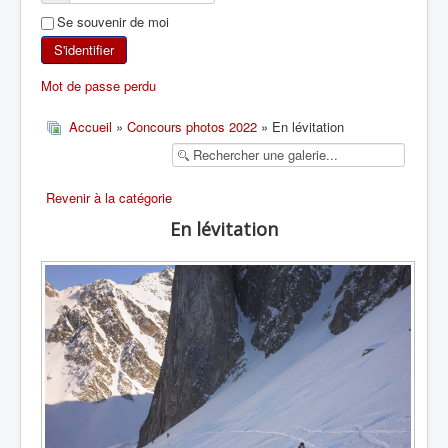
Se souvenir de moi
SKI DE RANDONNÉE
S'identifier
RANDONNÉE PÉDESTRE
Mot de passe perdu
RANDONNÉE SPORTIVE
Accueil
»
Concours photos 2022
» En lévitation
Revenir à la catégorie
En lévitation