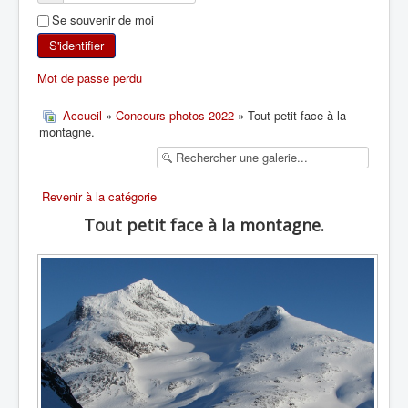
Se souvenir de moi
SKI DE RANDONNÉE
S'identifier
RANDONNÉE PÉDESTRE
Mot de passe perdu
RANDONNÉE SPORTIVE
Accueil
»
Concours photos 2022
» Tout petit face à la
montagne.
Revenir à la catégorie
Tout petit face à la montagne.