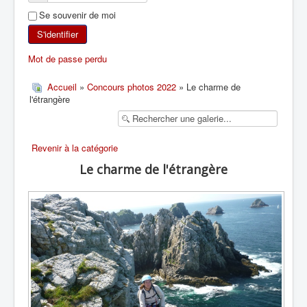
Se souvenir de moi
SKI DE RANDONNÉE
S'identifier
RANDONNÉE PÉDESTRE
Mot de passe perdu
RANDONNÉE SPORTIVE
Accueil
»
Concours photos 2022
» Le charme de
l'étrangère
Revenir à la catégorie
Le charme de l'étrangère