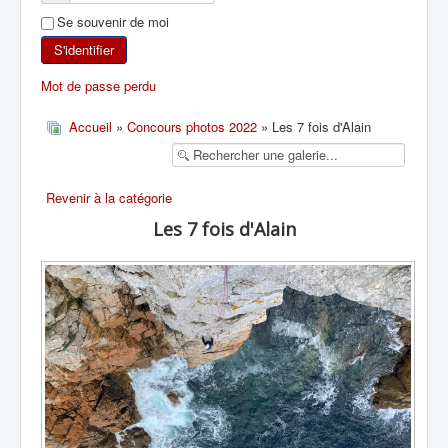
Se souvenir de moi
SKI DE RANDONNÉE
S'identifier
RANDONNÉE PÉDESTRE
Mot de passe perdu
RANDONNÉE SPORTIVE
Accueil
»
Concours photos 2022
» Les 7 fois d'Alain
Revenir à la catégorie
Les 7 fois d'Alain